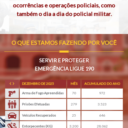
ocorrências e operações policiais, como
também o dia a dia do policial militar.
O QUE ESTAMOS FAZENDO POR VOCÊ
SERVIR E PROTEGER
EMERGÊNCIA LIGUE 190
DEZEMBRO DE 2025
MÊS
ACUMULADO DO ANO
Arma de Fogo Apreendidas
70
972
Prisões Efetuadas
279
3.523
Veículos Recuperados
25
646
Entorpecentes (KG)
3.200
28.062