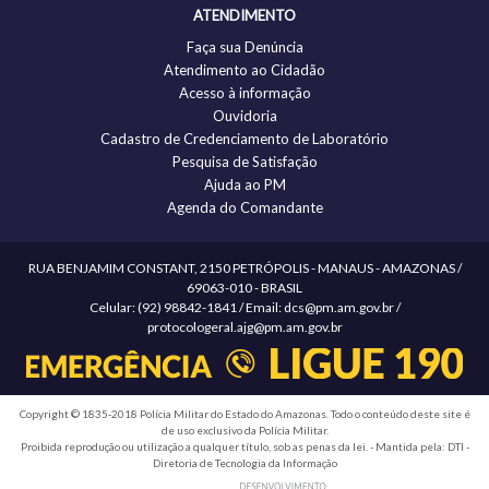
ATENDIMENTO
Faça sua Denúncia
Atendimento ao Cidadão
Acesso à informação
Ouvidoria
Cadastro de Credenciamento de Laboratório
Pesquisa de Satisfação
Ajuda ao PM
Agenda do Comandante
RUA BENJAMIM CONSTANT, 2150 PETRÓPOLIS - MANAUS - AMAZONAS /
69063-010 - BRASIL
Celular: (92) 98842-1841 / Email: dcs@pm.am.gov.br /
protocologeral.ajg@pm.am.gov.br
Copyright © 1835-2018 Polícia Militar do Estado do Amazonas. Todo o conteúdo deste site é
de uso exclusivo da Polícia Militar.
Proibida reprodução ou utilização a qualquer título, sob as penas da lei. - Mantida pela: DTI -
Diretoria de Tecnologia da Informação