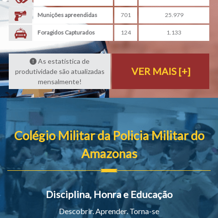
Munições apreendidas
701
25.979
Foragidos Capturados
124
1.133
As estatística de
VER MAIS [+]
produtividade são atualizadas
mensalmente!
Colégio Militar da Policia Militar do
Amazonas
Disciplina, Honra e Educação
Descobrir. Aprender. Torna-se