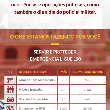
ocorrências e operações policiais, como
também o dia a dia do policial militar.
O QUE ESTAMOS FAZENDO POR VOCÊ
SERVIR E PROTEGER
EMERGÊNCIA LIGUE 190
DEZEMBRO DE 2025
MÊS
ACUMULADO DO ANO
Arma de Fogo Apreendidas
70
972
Prisões Efetuadas
279
3.523
Veículos Recuperados
25
646
Entorpecentes (KG)
3.200
28.062