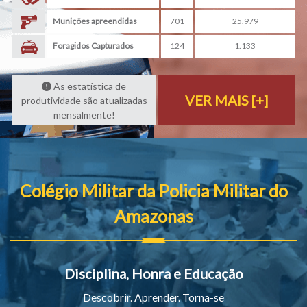
Munições apreendidas
701
25.979
Foragidos Capturados
124
1.133
As estatística de
VER MAIS [+]
produtividade são atualizadas
mensalmente!
Colégio Militar da Policia Militar do
Amazonas
Disciplina, Honra e Educação
Descobrir. Aprender. Torna-se