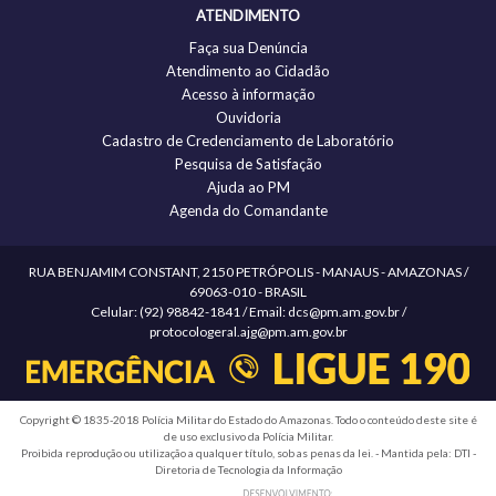
ATENDIMENTO
Faça sua Denúncia
Atendimento ao Cidadão
Acesso à informação
Ouvidoria
Cadastro de Credenciamento de Laboratório
Pesquisa de Satisfação
Ajuda ao PM
Agenda do Comandante
RUA BENJAMIM CONSTANT, 2150 PETRÓPOLIS - MANAUS - AMAZONAS /
69063-010 - BRASIL
Celular: (92) 98842-1841 / Email: dcs@pm.am.gov.br /
protocologeral.ajg@pm.am.gov.br
Copyright © 1835-2018 Polícia Militar do Estado do Amazonas. Todo o conteúdo deste site é
de uso exclusivo da Polícia Militar.
Proibida reprodução ou utilização a qualquer título, sob as penas da lei. - Mantida pela: DTI -
Diretoria de Tecnologia da Informação