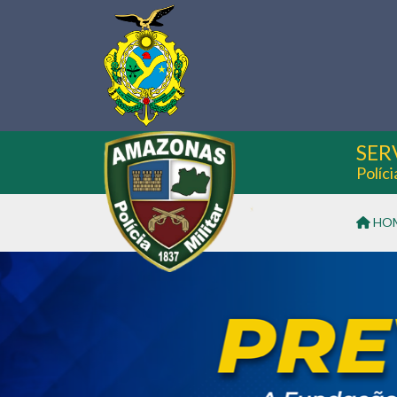
SER
Políc
HO