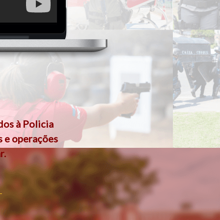
os à Policia
s e operações
r.