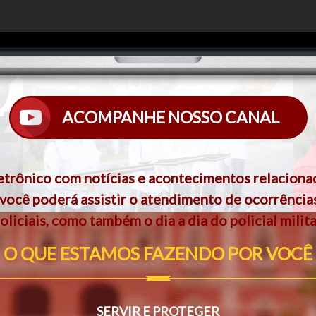
ACOMPANHE NOSSO CANAL
etrônico com notícias e acontecimentos relacionad
 você poderá assistir o atendimento de ocorrência
oliciais, como também o dia a dia do policial milita
O QUE ESTAMOS FAZENDO POR VOCÊ
SERVIR E PROTEGER