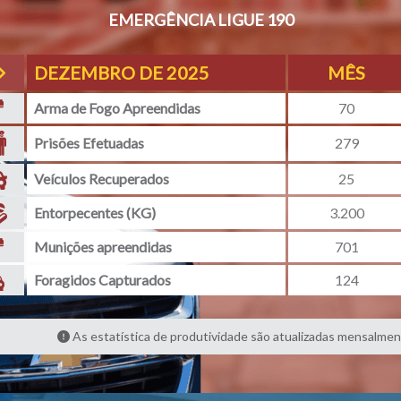
EMERGÊNCIA LIGUE 190
DEZEMBRO DE 2025
MÊS
Arma de Fogo Apreendidas
70
Prisões Efetuadas
279
Veículos Recuperados
25
Entorpecentes (KG)
3.200
Munições apreendidas
701
Foragidos Capturados
124
As estatística de produtividade são atualizadas mensalmen