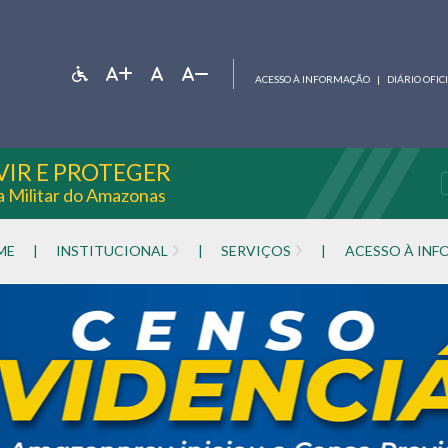
ACESSO À INFORMAÇÃO
|
DIÁRIO OFIC
VIR E PROTEGER
ia Militar do Amazonas
ME
|
INSTITUCIONAL
|
SERVIÇOS
|
ACESSO À IN