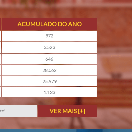
ACUMULADO DO ANO
972
3.523
646
28.062
25.979
1.133
VER MAIS [+]
te!