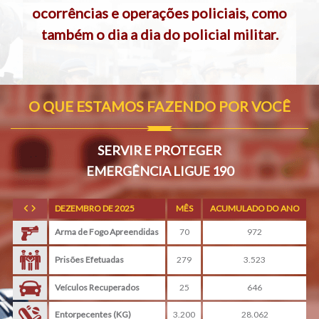
ocorrências e operações policiais, como
também o dia a dia do policial militar.
O QUE ESTAMOS FAZENDO POR VOCÊ
SERVIR E PROTEGER
EMERGÊNCIA LIGUE 190
DEZEMBRO DE 2025
MÊS
ACUMULADO DO ANO
Arma de Fogo Apreendidas
70
972
Prisões Efetuadas
279
3.523
Veículos Recuperados
25
646
Entorpecentes (KG)
3.200
28.062