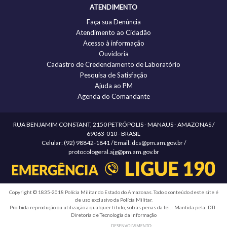
ATENDIMENTO
Faça sua Denúncia
Atendimento ao Cidadão
Acesso à informação
Ouvidoria
Cadastro de Credenciamento de Laboratório
Pesquisa de Satisfação
Ajuda ao PM
Agenda do Comandante
RUA BENJAMIM CONSTANT, 2150 PETRÓPOLIS - MANAUS - AMAZONAS /
69063-010 - BRASIL
Celular: (92) 98842-1841 / Email: dcs@pm.am.gov.br /
protocologeral.ajg@pm.am.gov.br
Copyright © 1835-2018 Polícia Militar do Estado do Amazonas. Todo o conteúdo deste site é
de uso exclusivo da Polícia Militar.
Proibida reprodução ou utilização a qualquer título, sob as penas da lei. - Mantida pela: DTI -
Diretoria de Tecnologia da Informação