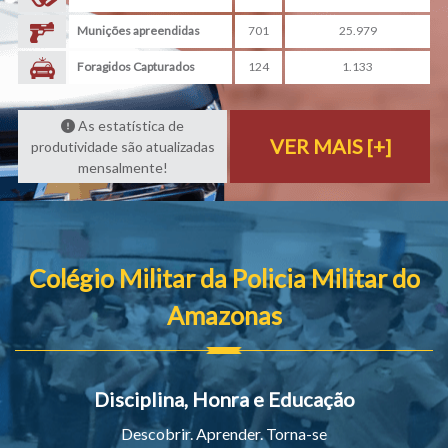
Munições apreendidas
701
25.979
Foragidos Capturados
124
1.133
As estatística de
VER MAIS [+]
produtividade são atualizadas
mensalmente!
Colégio Militar da Policia Militar do
Amazonas
Disciplina, Honra e Educação
Descobrir. Aprender. Torna-se