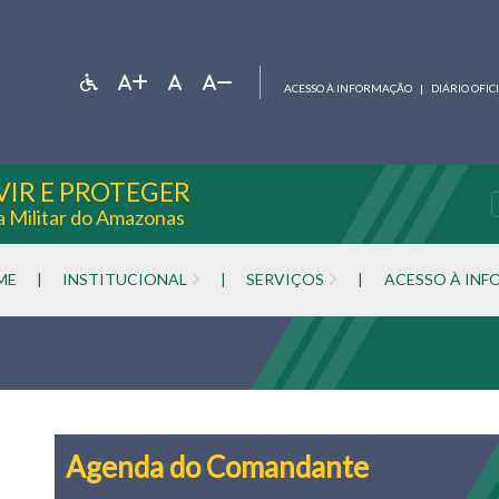
ACESSO À INFORMAÇÃO
|
DIÁRIO OFIC
VIR E PROTEGER
ia Militar do Amazonas
ME
|
INSTITUCIONAL
|
SERVIÇOS
|
ACESSO À IN
Agenda do Comandante