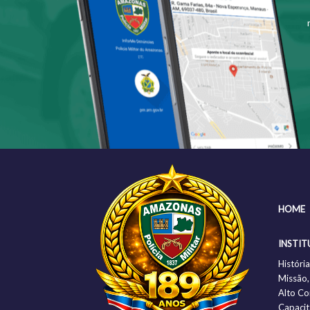
HOME
INSTIT
Histór
Missão,
Alto C
Capacit