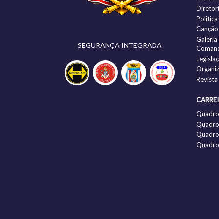
Diretor
Politic
Canção
Galeria
SEGURANÇA INTEGRADA
Comand
Legisla
Organi
Revista
CARRE
Quadro
Quadro 
Quadro 
Quadro 