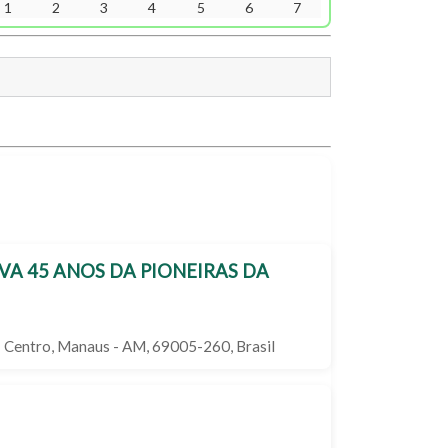
1
2
3
4
5
6
7
A 45 ANOS DA PIONEIRAS DA
 - Centro, Manaus - AM, 69005-260, Brasil