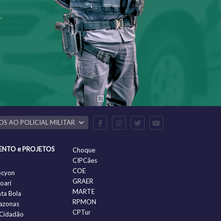
.
OS AO POLICIAL MILITAR
ENTO e PROJETOS
Choque
CIPCães
COE
ocyon
GRAER
oari
MARTE
nta Bola
RPMON
azonas
CPTur
Cidadão