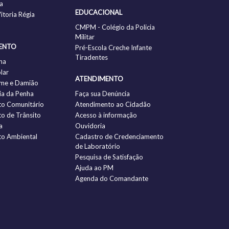
a
EDUCACIONAL
itoria Régia
CMPM - Colégio da Policia
Militar
ENTO
Pré-Escola Creche Infante
Tiradentes
ha
lar
ATENDIMENTO
me e Damião
a da Penha
Faça sua Denúncia
to Comunitário
Atendimento ao Cidadão
to de Trânsito
Acesso à informação
a
Ouvidoria
to Ambiental
Cadastro de Credenciamento
de Laboratório
Pesquisa de Satisfação
Ajuda ao PM
Agenda do Comandante