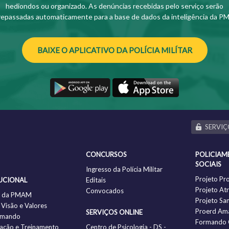
hediondos ou organizado. As denúncias recebidas pelo serviço serão
repassadas automaticamente para a base de dados da inteligência da PM
BAIXE O APLICATIVO DA POLÍCIA MILÍTAR
SERVIÇ
CONCURSOS
POLICIAM
SOCIAIS
Ingresso da Polícia Militar
Projeto Pr
UCIONAL
Editais
Projeto Atr
Convocados
ia da PMAM
Projeto Sa
 Visão e Valores
Proerd Am
SERVIÇOS ONLINE
omando
Formando 
ação e Treinamento
Centro de Psicologia - DS -