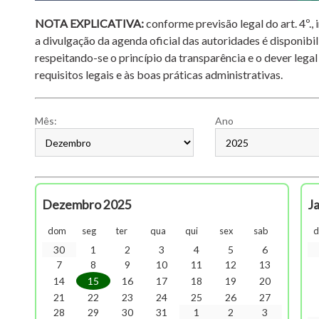
NOTA EXPLICATIVA:
conforme previsão legal do art. 4º.,
a divulgação da agenda oficial das autoridades é disponibil
respeitando-se o princípio da transparência e o dever legal
requisitos legais e às boas práticas administrativas.
Mês:
Ano
Dezembro 2025
J
dom
seg
ter
qua
qui
sex
sab
30
1
2
3
4
5
6
7
8
9
10
11
12
13
14
15
16
17
18
19
20
21
22
23
24
25
26
27
28
29
30
31
1
2
3