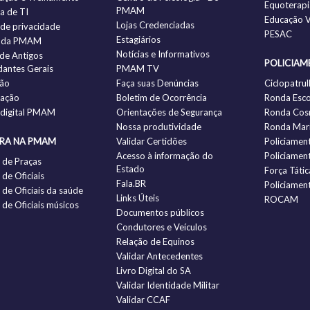
Equoterapi
PMAM
ia de TI
Educação V
Lojas Credenciadas
a de privacidade
PESAC
Estagiários
 da PMAM
Notícias e Informativos
 de Antigos
POLICIAM
antes Gerais
PMAM TV
ção
Faça suas Denúncias
Ciclopatrul
zação
Boletim de Ocorrência
Ronda Esco
 digital PMAM
Orientações de Segurança
Ronda Cos
Nossa produtividade
Ronda Mari
IRA NA PMAM
Validar Certidões
Policiamen
Acesso à informação do
Policiamen
 de Praças
Estado
Força Tátic
de Oficiais
Fala.BR
Policiamen
de Oficiais da saúde
Links Úteis
ROCAM
de Oficiais músicos
Documentos públicos
Condutores e Veículos
Relação de Equinos
Validar Antecedentes
Livro Digital do SA
Validar Identidade Militar
Validar CCAF