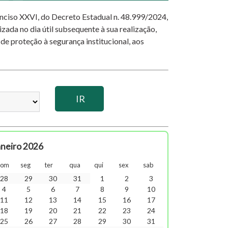
 inciso XXVI, do Decreto Estadual n. 48.999/2024,
izada no dia útil subsequente à sua realização,
 de proteção à segurança institucional, aos
aneiro 2026
dom
seg
ter
qua
qui
sex
sab
28
29
30
31
1
2
3
4
5
6
7
8
9
10
11
12
13
14
15
16
17
18
19
20
21
22
23
24
25
26
27
28
29
30
31