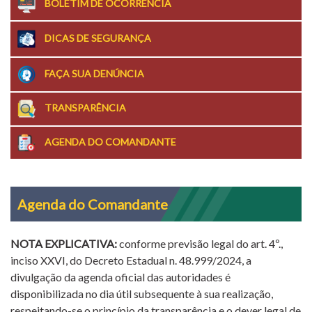
BOLETIM DE OCORRÊNCIA
DICAS DE SEGURANÇA
FAÇA SUA DENÚNCIA
TRANSPARÊNCIA
AGENDA DO COMANDANTE
Agenda do Comandante
NOTA EXPLICATIVA:
conforme previsão legal do art. 4º.,
inciso XXVI, do Decreto Estadual n. 48.999/2024, a
divulgação da agenda oficial das autoridades é
disponibilizada no dia útil subsequente à sua realização,
respeitando-se o princípio da transparência e o dever legal de