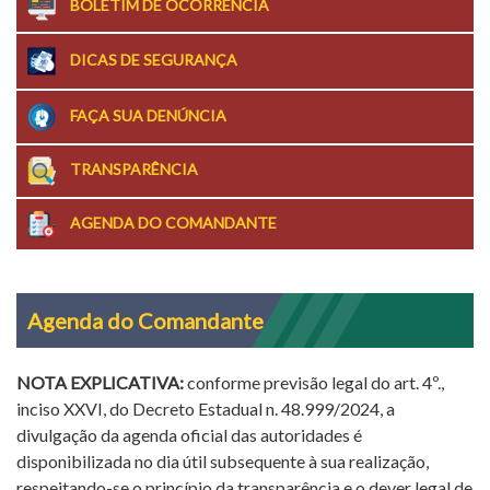
BOLETIM DE OCORRÊNCIA
DICAS DE SEGURANÇA
FAÇA SUA DENÚNCIA
TRANSPARÊNCIA
AGENDA DO COMANDANTE
Agenda do Comandante
NOTA EXPLICATIVA:
conforme previsão legal do art. 4º.,
inciso XXVI, do Decreto Estadual n. 48.999/2024, a
divulgação da agenda oficial das autoridades é
disponibilizada no dia útil subsequente à sua realização,
respeitando-se o princípio da transparência e o dever legal de