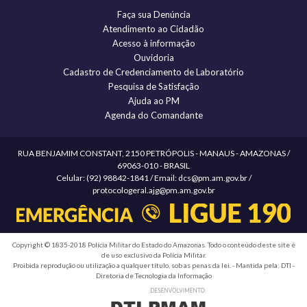
Faça sua Denúncia
Atendimento ao Cidadão
Acesso à informação
Ouvidoria
Cadastro de Credenciamento de Laboratório
Pesquisa de Satisfação
Ajuda ao PM
Agenda do Comandante
RUA BENJAMIM CONSTANT, 2150 PETRÓPOLIS - MANAUS - AMAZONAS /
69063-010 - BRASIL
Celular: (92) 98842-1841 / Email: dcs@pm.am.gov.br /
protocologeral.ajg@pm.am.gov.br
Copyright © 1835-2018 Polícia Militar do Estado do Amazonas. Todo o conteúdo deste site é
de uso exclusivo da Polícia Militar.
Proibida reprodução ou utilização a qualquer título, sob as penas da lei. - Mantida pela: DTI -
Diretoria de Tecnologia da Informação