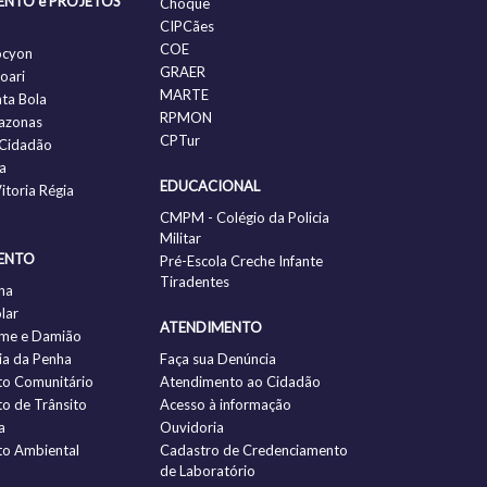
ENTO e PROJETOS
Choque
CIPCães
COE
ocyon
GRAER
oari
MARTE
nta Bola
RPMON
azonas
CPTur
Cidadão
a
EDUCACIONAL
itoria Régia
CMPM - Colégio da Policia
Militar
ENTO
Pré-Escola Creche Infante
Tiradentes
ha
lar
ATENDIMENTO
me e Damião
a da Penha
Faça sua Denúncia
to Comunitário
Atendimento ao Cidadão
to de Trânsito
Acesso à informação
a
Ouvidoria
to Ambiental
Cadastro de Credenciamento
de Laboratório