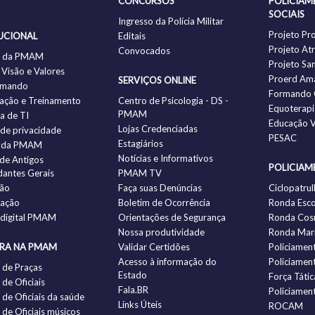
CONCURSOS
POLICIAM
SOCIAIS
Ingresso da Polícia Militar
Projeto Pr
UCIONAL
Editais
Projeto Atr
Convocados
ia da PMAM
Projeto Sa
 Visão e Valores
Proerd Am
SERVIÇOS ONLINE
omando
Formando 
ação e Treinamento
Centro de Psicologia - DS -
Equoterapi
PMAM
ia de TI
Educação V
Lojas Credenciadas
a de privacidade
PESAC
Estagiários
 da PMAM
Notícias e Informativos
 de Antigos
POLICIAM
antes Gerais
PMAM TV
ção
Faça suas Denúncias
Ciclopatrul
zação
Boletim de Ocorrência
Ronda Esco
 digital PMAM
Orientações de Segurança
Ronda Cos
Nossa produtividade
Ronda Mari
IRA NA PMAM
Validar Certidões
Policiamen
Acesso à informação do
Policiamen
 de Praças
Estado
Força Tátic
de Oficiais
Fala.BR
Policiamen
de Oficiais da saúde
Links Úteis
ROCAM
de Oficiais músicos