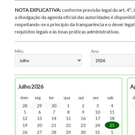
NOTA EXPLICATIVA:
conforme previsão legal do art. 4º.,
a divulgação da agenda oficial das autoridades é disponibil
respeitando-se o princípio da transparência e o dever legal
requisitos legais e às boas práticas administrativas.
Mês:
Ano
Julho 2026
A
dom
seg
ter
qua
qui
sex
sab
28
29
30
1
2
3
4
5
6
7
8
9
10
11
12
13
14
15
16
17
18
19
20
21
22
23
24
25
26
27
28
29
30
31
1