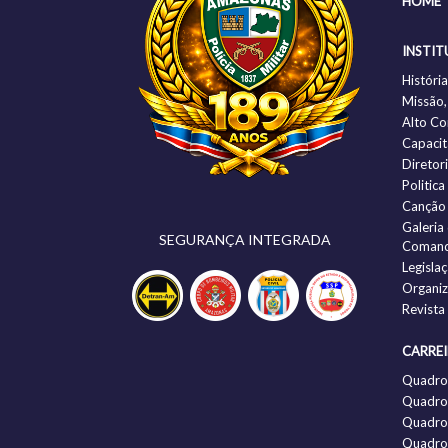
HOME
INSTIT
Histór
Missão,
Alto C
Capacit
Diretor
Politic
Canção
Galeria
SEGURANÇA INTEGRADA
Comand
Legisla
Organi
Revista
CARRE
Quadro
Quadro 
Quadro 
Quadro 