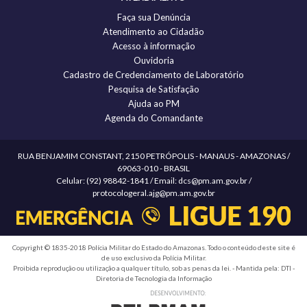
Faça sua Denúncia
Atendimento ao Cidadão
Acesso à informação
Ouvidoria
Cadastro de Credenciamento de Laboratório
Pesquisa de Satisfação
Ajuda ao PM
Agenda do Comandante
RUA BENJAMIM CONSTANT, 2150 PETRÓPOLIS - MANAUS - AMAZONAS /
69063-010 - BRASIL
Celular: (92) 98842-1841 / Email: dcs@pm.am.gov.br /
protocologeral.ajg@pm.am.gov.br
Copyright © 1835-2018 Polícia Militar do Estado do Amazonas. Todo o conteúdo deste site é
de uso exclusivo da Polícia Militar.
Proibida reprodução ou utilização a qualquer título, sob as penas da lei. - Mantida pela: DTI -
Diretoria de Tecnologia da Informação