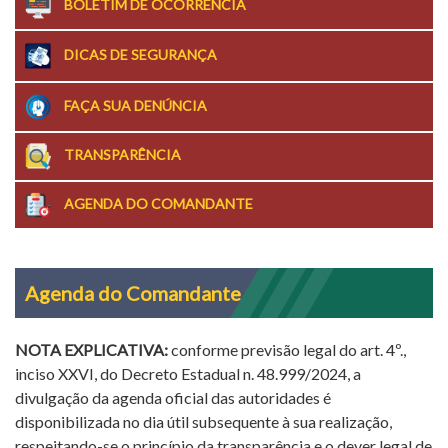
BOLETIM DE OCORRÊNCIA
DICAS DE SEGURANÇA
FAÇA SUA DENÚNCIA
TRANSPARÊNCIA
AGENDA DO COMANDANTE
Agenda do Comandante
NOTA EXPLICATIVA:
conforme previsão legal do art. 4º.,
inciso XXVI, do Decreto Estadual n. 48.999/2024, a
divulgação da agenda oficial das autoridades é
disponibilizada no dia útil subsequente à sua realização,
respeitando-se o princípio da transparência e o dever legal de