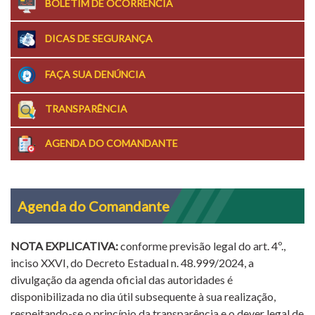
BOLETIM DE OCORRÊNCIA
DICAS DE SEGURANÇA
FAÇA SUA DENÚNCIA
TRANSPARÊNCIA
AGENDA DO COMANDANTE
Agenda do Comandante
NOTA EXPLICATIVA:
conforme previsão legal do art. 4º.,
inciso XXVI, do Decreto Estadual n. 48.999/2024, a
divulgação da agenda oficial das autoridades é
disponibilizada no dia útil subsequente à sua realização,
respeitando-se o princípio da transparência e o dever legal de