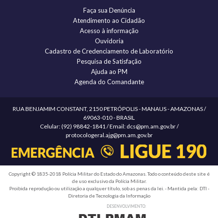
Faça sua Denúncia
Atendimento ao Cidadão
Acesso à informação
Ouvidoria
Cadastro de Credenciamento de Laboratório
Pesquisa de Satisfação
Ajuda ao PM
Agenda do Comandante
RUA BENJAMIM CONSTANT, 2150 PETRÓPOLIS - MANAUS - AMAZONAS /
69063-010 - BRASIL
Celular: (92) 98842-1841 / Email: dcs@pm.am.gov.br /
protocologeral.ajg@pm.am.gov.br
Copyright © 1835-2018 Polícia Militar do Estado do Amazonas. Todo o conteúdo deste site é
de uso exclusivo da Polícia Militar.
Proibida reprodução ou utilização a qualquer título, sob as penas da lei. - Mantida pela: DTI -
Diretoria de Tecnologia da Informação