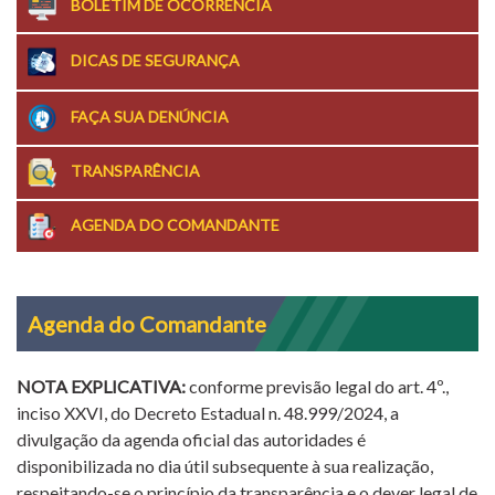
BOLETIM DE OCORRÊNCIA
DICAS DE SEGURANÇA
FAÇA SUA DENÚNCIA
TRANSPARÊNCIA
AGENDA DO COMANDANTE
Agenda do Comandante
NOTA EXPLICATIVA:
conforme previsão legal do art. 4º.,
inciso XXVI, do Decreto Estadual n. 48.999/2024, a
divulgação da agenda oficial das autoridades é
disponibilizada no dia útil subsequente à sua realização,
respeitando-se o princípio da transparência e o dever legal de