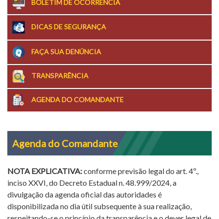
BOLETIM DE OCORRÊNCIA
DICAS DE SEGURANÇA
FAÇA SUA DENÚNCIA
TRANSPARÊNCIA
AGENDA DO COMANDANTE
Agenda do Comandante
NOTA EXPLICATIVA:
conforme previsão legal do art. 4º.,
inciso XXVI, do Decreto Estadual n. 48.999/2024, a
divulgação da agenda oficial das autoridades é
disponibilizada no dia útil subsequente à sua realização,
respeitando-se o princípio da transparência e o dever legal de