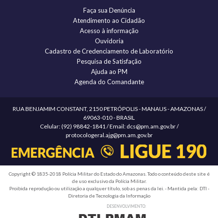
Faça sua Denúncia
Atendimento ao Cidadão
Acesso à informação
Ouvidoria
Cadastro de Credenciamento de Laboratório
Pesquisa de Satisfação
Ajuda ao PM
Agenda do Comandante
RUA BENJAMIM CONSTANT, 2150 PETRÓPOLIS - MANAUS - AMAZONAS /
69063-010 - BRASIL
Celular: (92) 98842-1841 / Email: dcs@pm.am.gov.br /
protocologeral.ajg@pm.am.gov.br
Copyright © 1835-2018 Polícia Militar do Estado do Amazonas. Todo o conteúdo deste site é
de uso exclusivo da Polícia Militar.
Proibida reprodução ou utilização a qualquer título, sob as penas da lei. - Mantida pela: DTI -
Diretoria de Tecnologia da Informação