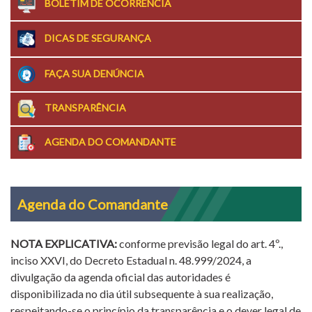
BOLETIM DE OCORRÊNCIA
DICAS DE SEGURANÇA
FAÇA SUA DENÚNCIA
TRANSPARÊNCIA
AGENDA DO COMANDANTE
Agenda do Comandante
NOTA EXPLICATIVA:
conforme previsão legal do art. 4º.,
inciso XXVI, do Decreto Estadual n. 48.999/2024, a
divulgação da agenda oficial das autoridades é
disponibilizada no dia útil subsequente à sua realização,
respeitando-se o princípio da transparência e o dever legal de