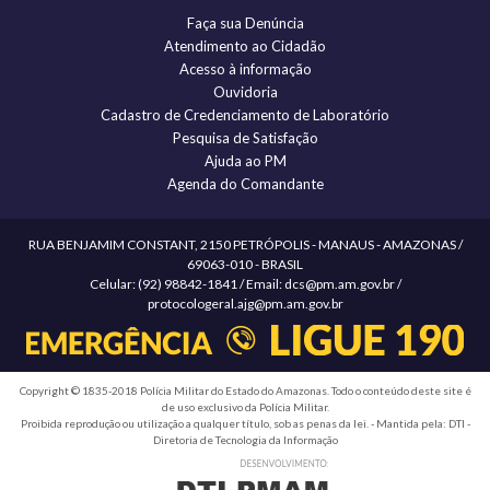
Faça sua Denúncia
Atendimento ao Cidadão
Acesso à informação
Ouvidoria
Cadastro de Credenciamento de Laboratório
Pesquisa de Satisfação
Ajuda ao PM
Agenda do Comandante
RUA BENJAMIM CONSTANT, 2150 PETRÓPOLIS - MANAUS - AMAZONAS /
69063-010 - BRASIL
Celular: (92) 98842-1841 / Email: dcs@pm.am.gov.br /
protocologeral.ajg@pm.am.gov.br
Copyright © 1835-2018 Polícia Militar do Estado do Amazonas. Todo o conteúdo deste site é
de uso exclusivo da Polícia Militar.
Proibida reprodução ou utilização a qualquer título, sob as penas da lei. - Mantida pela: DTI -
Diretoria de Tecnologia da Informação