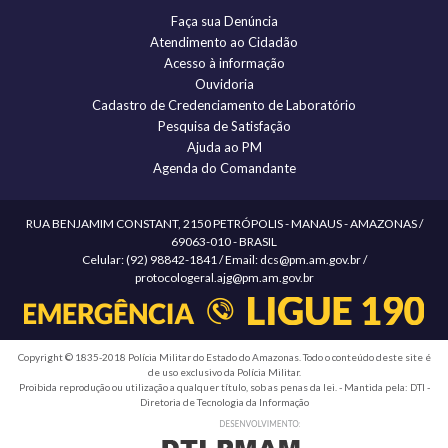
Faça sua Denúncia
Atendimento ao Cidadão
Acesso à informação
Ouvidoria
Cadastro de Credenciamento de Laboratório
Pesquisa de Satisfação
Ajuda ao PM
Agenda do Comandante
RUA BENJAMIM CONSTANT, 2150 PETRÓPOLIS - MANAUS - AMAZONAS /
69063-010 - BRASIL
Celular: (92) 98842-1841 / Email: dcs@pm.am.gov.br /
protocologeral.ajg@pm.am.gov.br
Copyright © 1835-2018 Polícia Militar do Estado do Amazonas. Todo o conteúdo deste site é
de uso exclusivo da Polícia Militar.
Proibida reprodução ou utilização a qualquer título, sob as penas da lei. - Mantida pela: DTI -
Diretoria de Tecnologia da Informação