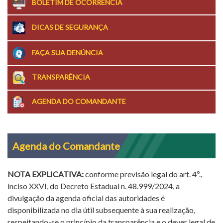
BOLETIM DE OCORRÊNCIA
DICAS DE SEGURANÇA
FAÇA SUA DENÚNCIA
TRANSPARÊNCIA
AGENDA DO COMANDANTE
Agenda do Comandante
NOTA EXPLICATIVA:
conforme previsão legal do art. 4º.,
inciso XXVI, do Decreto Estadual n. 48.999/2024, a
divulgação da agenda oficial das autoridades é
disponibilizada no dia útil subsequente à sua realização,
respeitando-se o princípio da transparência e o dever legal de