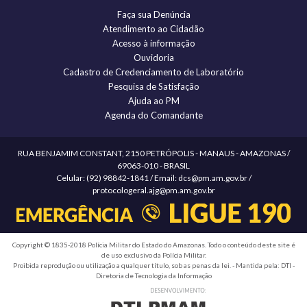
Faça sua Denúncia
Atendimento ao Cidadão
Acesso à informação
Ouvidoria
Cadastro de Credenciamento de Laboratório
Pesquisa de Satisfação
Ajuda ao PM
Agenda do Comandante
RUA BENJAMIM CONSTANT, 2150 PETRÓPOLIS - MANAUS - AMAZONAS /
69063-010 - BRASIL
Celular: (92) 98842-1841 / Email: dcs@pm.am.gov.br /
protocologeral.ajg@pm.am.gov.br
Copyright © 1835-2018 Polícia Militar do Estado do Amazonas. Todo o conteúdo deste site é
de uso exclusivo da Polícia Militar.
Proibida reprodução ou utilização a qualquer título, sob as penas da lei. - Mantida pela: DTI -
Diretoria de Tecnologia da Informação