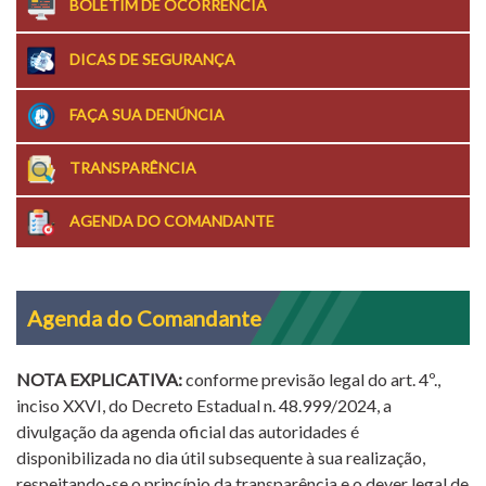
BOLETIM DE OCORRÊNCIA
DICAS DE SEGURANÇA
FAÇA SUA DENÚNCIA
TRANSPARÊNCIA
AGENDA DO COMANDANTE
Agenda do Comandante
NOTA EXPLICATIVA:
conforme previsão legal do art. 4º.,
inciso XXVI, do Decreto Estadual n. 48.999/2024, a
divulgação da agenda oficial das autoridades é
disponibilizada no dia útil subsequente à sua realização,
respeitando-se o princípio da transparência e o dever legal de