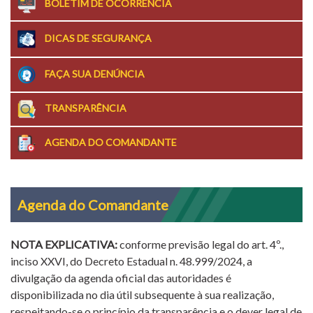
BOLETIM DE OCORRÊNCIA
DICAS DE SEGURANÇA
FAÇA SUA DENÚNCIA
TRANSPARÊNCIA
AGENDA DO COMANDANTE
Agenda do Comandante
NOTA EXPLICATIVA:
conforme previsão legal do art. 4º.,
inciso XXVI, do Decreto Estadual n. 48.999/2024, a
divulgação da agenda oficial das autoridades é
disponibilizada no dia útil subsequente à sua realização,
respeitando-se o princípio da transparência e o dever legal de