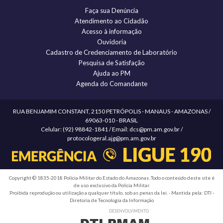
Faça sua Denúncia
Atendimento ao Cidadão
Acesso à informação
Ouvidoria
Cadastro de Credenciamento de Laboratório
Pesquisa de Satisfação
Ajuda ao PM
Agenda do Comandante
RUA BENJAMIM CONSTANT, 2150 PETRÓPOLIS - MANAUS - AMAZONAS /
69063-010 - BRASIL
Celular: (92) 98842-1841 / Email: dcs@pm.am.gov.br /
protocologeral.ajg@pm.am.gov.br
Copyright © 1835-2018 Polícia Militar do Estado do Amazonas. Todo o conteúdo deste site é
de uso exclusivo da Polícia Militar.
Proibida reprodução ou utilização a qualquer título, sob as penas da lei. - Mantida pela: DTI -
Diretoria de Tecnologia da Informação