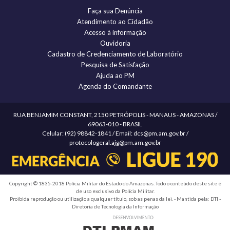
Faça sua Denúncia
Atendimento ao Cidadão
Acesso à informação
Ouvidoria
Cadastro de Credenciamento de Laboratório
Pesquisa de Satisfação
Ajuda ao PM
Agenda do Comandante
RUA BENJAMIM CONSTANT, 2150 PETRÓPOLIS - MANAUS - AMAZONAS /
69063-010 - BRASIL
Celular: (92) 98842-1841 / Email: dcs@pm.am.gov.br /
protocologeral.ajg@pm.am.gov.br
Copyright © 1835-2018 Polícia Militar do Estado do Amazonas. Todo o conteúdo deste site é
de uso exclusivo da Polícia Militar.
Proibida reprodução ou utilização a qualquer título, sob as penas da lei. - Mantida pela: DTI -
Diretoria de Tecnologia da Informação