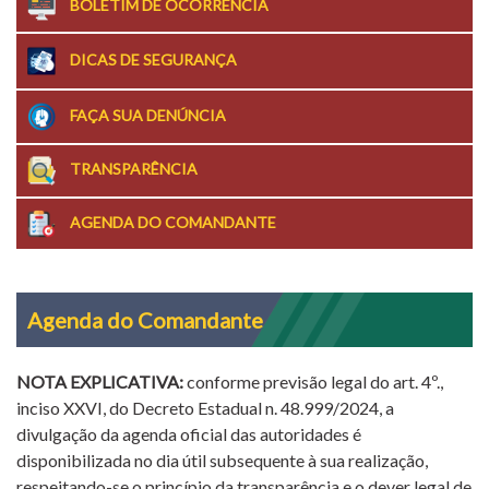
BOLETIM DE OCORRÊNCIA
DICAS DE SEGURANÇA
FAÇA SUA DENÚNCIA
TRANSPARÊNCIA
AGENDA DO COMANDANTE
Agenda do Comandante
NOTA EXPLICATIVA:
conforme previsão legal do art. 4º.,
inciso XXVI, do Decreto Estadual n. 48.999/2024, a
divulgação da agenda oficial das autoridades é
disponibilizada no dia útil subsequente à sua realização,
respeitando-se o princípio da transparência e o dever legal de