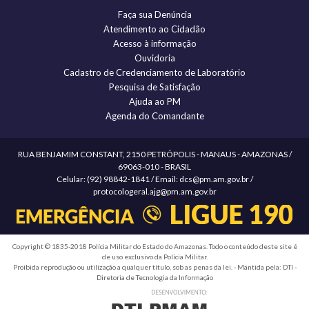
Faça sua Denúncia
Atendimento ao Cidadão
Acesso à informação
Ouvidoria
Cadastro de Credenciamento de Laboratório
Pesquisa de Satisfação
Ajuda ao PM
Agenda do Comandante
RUA BENJAMIM CONSTANT, 2150 PETRÓPOLIS - MANAUS - AMAZONAS /
69063-010 - BRASIL
Celular: (92) 98842-1841 / Email: dcs@pm.am.gov.br /
protocologeral.ajg@pm.am.gov.br
Copyright © 1835-2018 Polícia Militar do Estado do Amazonas. Todo o conteúdo deste site é
de uso exclusivo da Polícia Militar.
Proibida reprodução ou utilização a qualquer título, sob as penas da lei. - Mantida pela: DTI -
Diretoria de Tecnologia da Informação