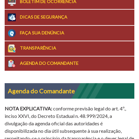
BOLETIM DE OCORRÊNCIA
DICAS DE SEGURANÇA
FAÇA SUA DENÚNCIA
TRANSPARÊNCIA
AGENDA DO COMANDANTE
Agenda do Comandante
NOTA EXPLICATIVA:
conforme previsão legal do art. 4º.,
inciso XXVI, do Decreto Estadual n. 48.999/2024, a
divulgação da agenda oficial das autoridades é
disponibilizada no dia útil subsequente à sua realização,
respeitando-se o princípio da transparência e o dever legal de