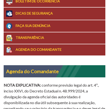
BOLETIM DE OCORRÊNCIA
DICAS DE SEGURANÇA
FAÇA SUA DENÚNCIA
TRANSPARÊNCIA
AGENDA DO COMANDANTE
Agenda do Comandante
NOTA EXPLICATIVA:
conforme previsão legal do art. 4º.,
inciso XXVI, do Decreto Estadual n. 48.999/2024, a
divulgação da agenda oficial das autoridades é
disponibilizada no dia útil subsequente à sua realização,
respeitando-se o princípio da transparência e o dever legal de