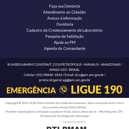
Faça sua Denúncia
Atendimento ao Cidadão
Acesso à informação
Ouvidoria
Cadastro de Credenciamento de Laboratório
Pesquisa de Satisfação
Ajuda ao PM
Agenda do Comandante
RUA BENJAMIM CONSTANT, 2150 PETRÓPOLIS - MANAUS - AMAZONAS /
69063-010 - BRASIL
Celular: (92) 98842-1841 / Email: dcs@pm.am.gov.br /
protocologeral.ajg@pm.am.gov.br
Copyright © 1835-2018 Polícia Militar do Estado do Amazonas. Todo o conteúdo deste site é
de uso exclusivo da Polícia Militar.
Proibida reprodução ou utilização a qualquer título, sob as penas da lei. - Mantida pela: DTI -
Diretoria de Tecnologia da Informação