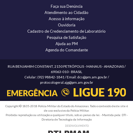
Faça sua Denúncia
Atendimento ao Cidadão
Acesso à informação
Ouvidoria
Cadastro de Credenciamento de Laboratório
Pesquisa de Satisfação
Ajuda ao PM
Agenda do Comandante
RUA BENJAMIM CONSTANT, 2150 PETRÓPOLIS - MANAUS - AMAZONAS /
69063-010 - BRASIL
Celular: (92) 98842-1841 / Email: dcs@pm.am.gov.br /
protocologeral.ajg@pm.am.gov.br
Copyright © 1835-2018 Polícia Militar do Estado do Amazonas. Todo o conteúdo deste site é
de uso exclusivo da Polícia Militar.
Proibida reprodução ou utilização a qualquer título, sob as penas da lei. - Mantida pela: DTI -
Diretoria de Tecnologia da Informação