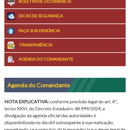
BOLETIM DE OCORRÊNCIA
DICAS DE SEGURANÇA
FAÇA SUA DENÚNCIA
TRANSPARÊNCIA
AGENDA DO COMANDANTE
Agenda do Comandante
NOTA EXPLICATIVA:
conforme previsão legal do art. 4º.,
inciso XXVI, do Decreto Estadual n. 48.999/2024, a
divulgação da agenda oficial das autoridades é
disponibilizada no dia útil subsequente à sua realização,
respeitando-se o princípio da transparência e o dever legal de