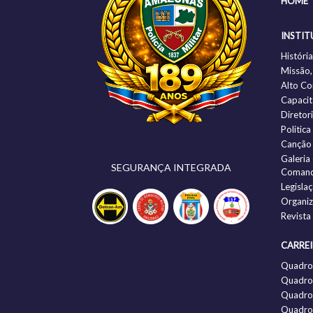
HOME
INSTIT
Histór
Missão,
Alto C
Capacit
Diretor
Politic
Canção
Galeria
SEGURANÇA INTEGRADA
Comand
Legisla
Organi
Revista
CARRE
Quadro
Quadro 
Quadro 
Quadro 