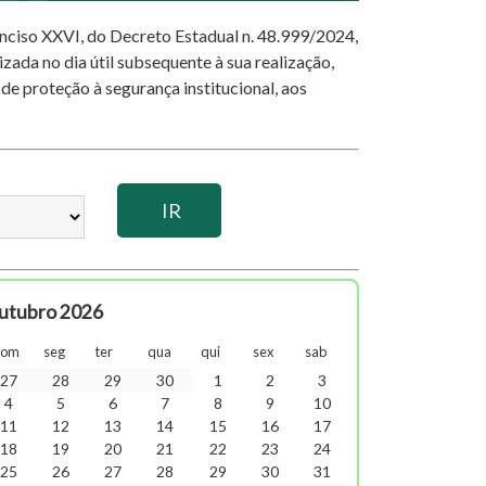
 inciso XXVI, do Decreto Estadual n. 48.999/2024,
izada no dia útil subsequente à sua realização,
 de proteção à segurança institucional, aos
utubro 2026
dom
seg
ter
qua
qui
sex
sab
27
28
29
30
1
2
3
4
5
6
7
8
9
10
11
12
13
14
15
16
17
18
19
20
21
22
23
24
25
26
27
28
29
30
31