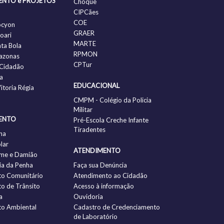
ENTO e PROJETOS
Choque
CIPCães
COE
ocyon
GRAER
oari
MARTE
nta Bola
RPMON
azonas
CPTur
Cidadão
a
EDUCACIONAL
itoria Régia
CMPM - Colégio da Policia
Militar
ENTO
Pré-Escola Creche Infante
Tiradentes
ha
lar
ATENDIMENTO
me e Damião
a da Penha
Faça sua Denúncia
to Comunitário
Atendimento ao Cidadão
to de Trânsito
Acesso à informação
a
Ouvidoria
to Ambiental
Cadastro de Credenciamento
de Laboratório