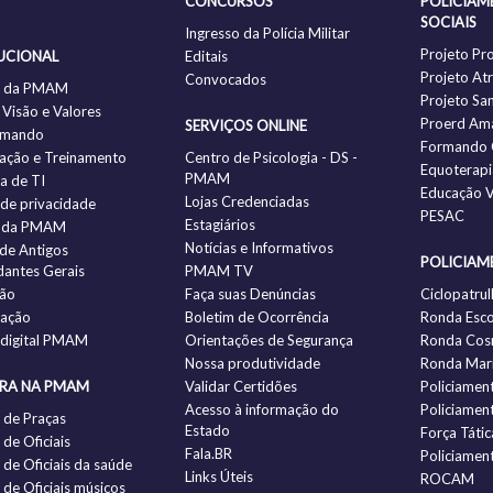
CONCURSOS
POLICIAM
SOCIAIS
Ingresso da Polícia Militar
Projeto Pr
UCIONAL
Editais
Projeto Atr
Convocados
ia da PMAM
Projeto Sa
 Visão e Valores
Proerd Am
SERVIÇOS ONLINE
omando
Formando 
ação e Treinamento
Centro de Psicologia - DS -
Equoterapi
PMAM
ia de TI
Educação V
Lojas Credenciadas
a de privacidade
PESAC
Estagiários
 da PMAM
Notícias e Informativos
 de Antigos
POLICIAM
antes Gerais
PMAM TV
ção
Faça suas Denúncias
Ciclopatrul
zação
Boletim de Ocorrência
Ronda Esco
 digital PMAM
Orientações de Segurança
Ronda Cos
Nossa produtividade
Ronda Mari
IRA NA PMAM
Validar Certidões
Policiamen
Acesso à informação do
Policiamen
 de Praças
Estado
Força Tátic
de Oficiais
Fala.BR
Policiamen
de Oficiais da saúde
Links Úteis
ROCAM
de Oficiais músicos