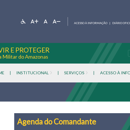
ACESSO À INFORMAÇÃO
|
DIÁRIO OFIC
VIR E PROTEGER
ia Militar do Amazonas
ME
|
INSTITUCIONAL
|
SERVIÇOS
|
ACESSO À IN
Agenda do Comandante