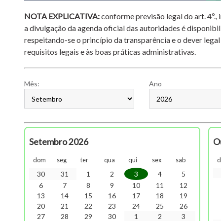
NOTA EXPLICATIVA:
conforme previsão legal do art. 4º.,
a divulgação da agenda oficial das autoridades é disponibil
respeitando-se o princípio da transparência e o dever legal
requisitos legais e às boas práticas administrativas.
Mês:
Ano
Setembro 2026
O
dom
seg
ter
qua
qui
sex
sab
30
31
1
2
3
4
5
6
7
8
9
10
11
12
13
14
15
16
17
18
19
20
21
22
23
24
25
26
27
28
29
30
1
2
3