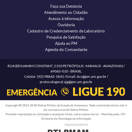
Faça sua Denúncia
Atendimento ao Cidadão
Acesso à informação
Ouvidoria
Cadastro de Credenciamento de Laboratório
Pesquisa de Satisfação
Ajuda ao PM
Agenda do Comandante
RUA BENJAMIM CONSTANT, 2150 PETRÓPOLIS - MANAUS - AMAZONAS /
69063-010 - BRASIL
Celular: (92) 98842-1841 / Email: dcs@pm.am.gov.br /
protocologeral.ajg@pm.am.gov.br
Copyright © 1835-2018 Polícia Militar do Estado do Amazonas. Todo o conteúdo deste site é
de uso exclusivo da Polícia Militar.
Proibida reprodução ou utilização a qualquer título, sob as penas da lei. - Mantida pela: DTI -
Diretoria de Tecnologia da Informação