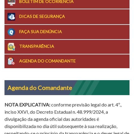
BOLETIM DE OCORRÊNCIA
DICAS DE SEGURANÇA
FAÇA SUA DENÚNCIA
TRANSPARÊNCIA
AGENDA DO COMANDANTE
Agenda do Comandante
NOTA EXPLICATIVA:
conforme previsão legal do art. 4º.,
inciso XXVI, do Decreto Estadual n. 48.999/2024, a
divulgação da agenda oficial das autoridades é
disponibilizada no dia útil subsequente à sua realização,
respeitando-se o princípio da transparência e o dever legal de