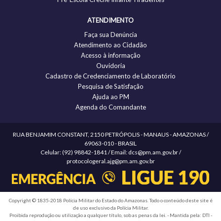
ATENDIMENTO
Faça sua Denúncia
Atendimento ao Cidadão
Acesso à informação
Ouvidoria
Cadastro de Credenciamento de Laboratório
Pesquisa de Satisfação
Ajuda ao PM
Agenda do Comandante
RUA BENJAMIM CONSTANT, 2150 PETRÓPOLIS - MANAUS - AMAZONAS /
69063-010 - BRASIL
Celular: (92) 98842-1841 / Email: dcs@pm.am.gov.br /
protocologeral.ajg@pm.am.gov.br
Copyright © 1835-2018 Polícia Militar do Estado do Amazonas. Todo o conteúdo deste site é
de uso exclusivo da Polícia Militar.
Proibida reprodução ou utilização a qualquer título, sob as penas da lei. - Mantida pela: DTI -