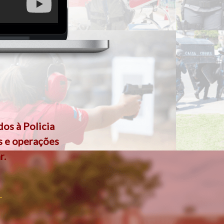
os à Policia
s e operações
r.