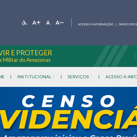
ACESSO À INFORMAÇÃO
|
DIÁRIO OFIC
VIR E PROTEGER
ia Militar do Amazonas
ME
|
INSTITUCIONAL
|
SERVIÇOS
|
ACESSO À IN