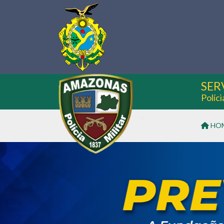
SER
Políc
HO