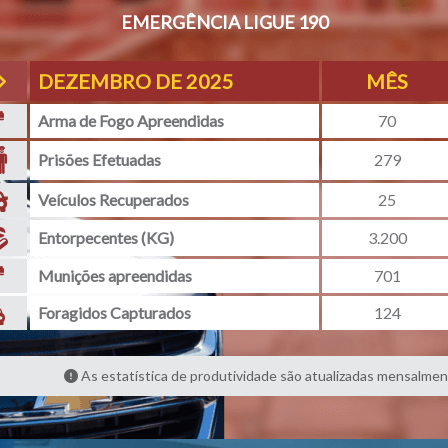
EMERGÊNCIA LIGUE 190
DEZEMBRO DE 2025
MÊS
Arma de Fogo Apreendidas
70
Prisões Efetuadas
279
Veículos Recuperados
25
Entorpecentes (KG)
3.200
Munições apreendidas
701
Foragidos Capturados
124
As estatística de produtividade são atualizadas mensalmen