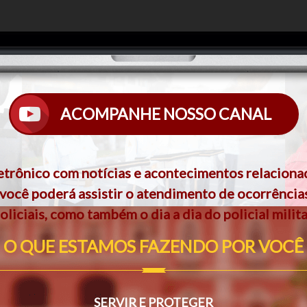
ACOMPANHE NOSSO CANAL
etrônico com notícias e acontecimentos relacionad
 você poderá assistir o atendimento de ocorrência
oliciais, como também o dia a dia do policial milita
O QUE ESTAMOS FAZENDO POR VOCÊ
SERVIR E PROTEGER