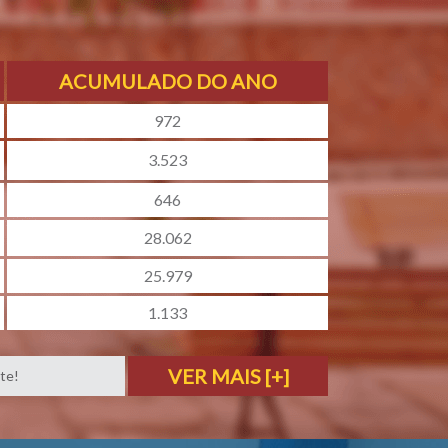
ACUMULADO DO ANO
972
3.523
646
28.062
25.979
1.133
VER MAIS [+]
te!