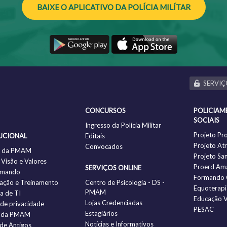
BAIXE O APLICATIVO DA POLÍCIA MILÍTAR
SERVIÇ
CONCURSOS
POLICIAM
SOCIAIS
Ingresso da Polícia Militar
Projeto Pr
UCIONAL
Editais
Projeto Atr
Convocados
ia da PMAM
Projeto Sa
 Visão e Valores
Proerd Am
SERVIÇOS ONLINE
omando
Formando 
ação e Treinamento
Centro de Psicologia - DS -
Equoterapi
PMAM
ia de TI
Educação V
Lojas Credenciadas
a de privacidade
PESAC
Estagiários
 da PMAM
Notícias e Informativos
 de Antigos