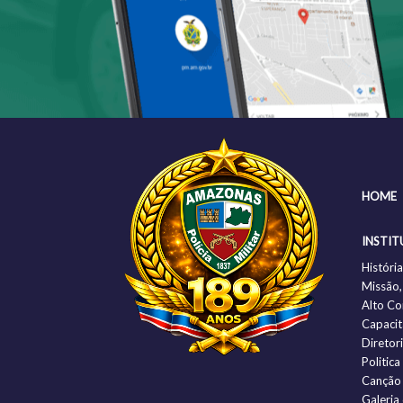
HOME
INSTIT
Histór
Missão,
Alto C
Capacit
Diretor
Politic
Canção
Galeria