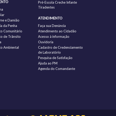
ENTO
Pré-Escola Creche Infante
Tiradentes
ha
lar
ATENDIMENTO
me e Damião
a da Penha
Faça sua Denúncia
to Comunitário
Atendimento ao Cidadão
to de Trânsito
Acesso à informação
a
Ouvidoria
to Ambiental
Cadastro de Credenciamento
de Laboratório
Pesquisa de Satisfação
Ajuda ao PM
Agenda do Comandante