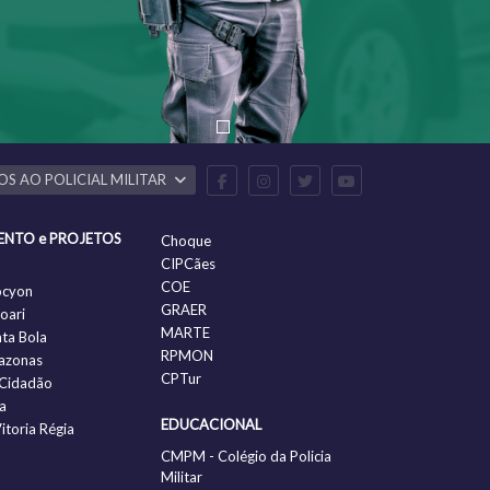
OS AO POLICIAL MILITAR
ENTO e PROJETOS
Choque
CIPCães
COE
ocyon
GRAER
oari
MARTE
nta Bola
RPMON
azonas
CPTur
Cidadão
a
EDUCACIONAL
itoria Régia
CMPM - Colégio da Policia
Militar