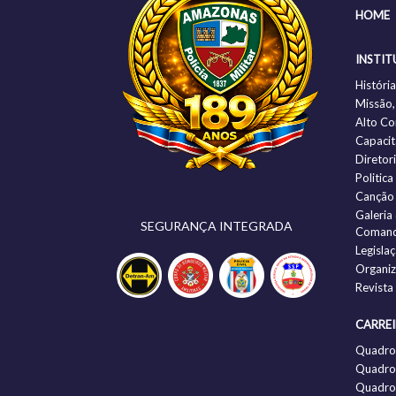
HOME
INSTIT
Histór
Missão,
Alto C
Capacit
Diretor
Politic
Canção
Galeria
SEGURANÇA INTEGRADA
Comand
Legisla
Organi
Revista
CARRE
Quadro
Quadro 
Quadro 