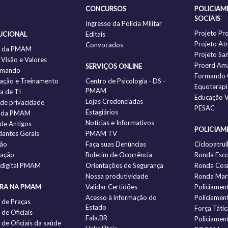
CONCURSOS
POLICIAM
SOCIAIS
Ingresso da Polícia Militar
Projeto Pr
UCIONAL
Editais
Projeto Atr
Convocados
ia da PMAM
Projeto Sa
 Visão e Valores
Proerd Am
SERVIÇOS ONLINE
omando
Formando 
ação e Treinamento
Centro de Psicologia - DS -
Equoterapi
PMAM
ia de TI
Educação V
Lojas Credenciadas
a de privacidade
PESAC
Estagiários
 da PMAM
Notícias e Informativos
 de Antigos
POLICIAM
antes Gerais
PMAM TV
ção
Faça suas Denúncias
Ciclopatrul
zação
Boletim de Ocorrência
Ronda Esco
 digital PMAM
Orientações de Segurança
Ronda Cos
Nossa produtividade
Ronda Mari
IRA NA PMAM
Validar Certidões
Policiamen
Acesso à informação do
Policiamen
 de Praças
Estado
Força Tátic
de Oficiais
Fala.BR
Policiamen
de Oficiais da saúde