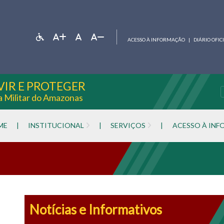
ACESSO À INFORMAÇÃO
|
DIÁRIO OFIC
VIR E PROTEGER
ia Militar do Amazonas
ME
|
INSTITUCIONAL
|
SERVIÇOS
|
ACESSO À IN
Notícias e Informativos