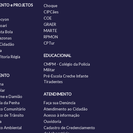
ENTO e PROJETOS
Choque
CIPCães
COE
ocyon
GRAER
oari
MARTE
nta Bola
RPMON
azonas
CPTur
Cidadão
a
EDUCACIONAL
itoria Régia
CMPM - Colégio da Policia
Militar
ENTO
Pré-Escola Creche Infante
Tiradentes
ha
lar
ATENDIMENTO
me e Damião
a da Penha
Faça sua Denúncia
to Comunitário
Atendimento ao Cidadão
to de Trânsito
Acesso à informação
a
Ouvidoria
to Ambiental
Cadastro de Credenciamento