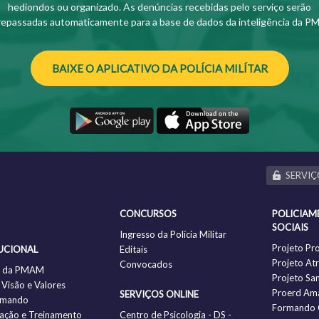
hediondos ou organizado. As denúncias recebidas pelo serviço serão
repassadas automaticamente para a base de dados da inteligência da PM
BAIXE O APLICATIVO DA POLÍCIA MILÍTAR
SERVIÇ
CONCURSOS
POLICIAM
SOCIAIS
Ingresso da Polícia Militar
Projeto Pr
UCIONAL
Editais
Projeto Atr
Convocados
ia da PMAM
Projeto Sa
 Visão e Valores
Proerd Am
SERVIÇOS ONLINE
omando
Formando 
ação e Treinamento
Centro de Psicologia - DS -