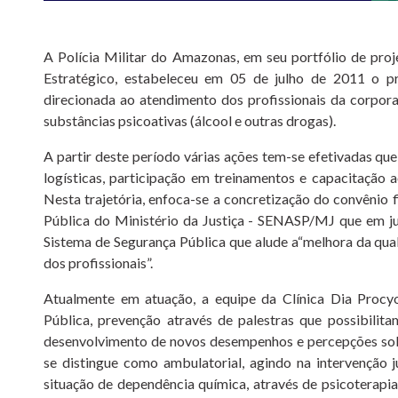
A Polícia Militar do Amazonas, em seu portfólio de pro
Estratégico, estabeleceu em 05 de julho de 2011 o p
direcionada ao atendimento dos profissionais da corpor
substâncias psicoativas (álcool e outras drogas).
A partir deste período várias ações tem-se efetivadas qu
logísticas, participação em treinamentos e capacitação 
Nesta trajetória, enfoca-se a concretização do convênio
Pública do Ministério da Justiça - SENASP/MJ que em j
Sistema de Segurança Pública que alude a“melhora da qua
dos profissionais”.
Atualmente em atuação, a equipe da Clínica Dia Procy
Pública, prevenção através de palestras que possibilita
desenvolvimento de novos desempenhos e percepções sobr
se distingue como ambulatorial, agindo na intervenção j
situação de dependência química, através de psicoterap