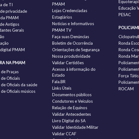
Equoterapi
PMAM
ia de TI
Educação V
Lojas Credenciadas
a de privacidade
PESAC
Estagiários
 da PMAM
Notícias e Informativos
 de Antigos
POLICIAM
antes Gerais
PMAM TV
ção
Faça suas Denúncias
Ciclopatrul
zação
Boletim de Ocorrência
Ronda Esco
 digital PMAM
Orientações de Segurança
Ronda Cos
Nossa produtividade
Ronda Mari
IRA NA PMAM
Validar Certidões
Policiamen
Acesso à informação do
Policiamen
 de Praças
Estado
Força Tátic
de Oficiais
Fala.BR
Policiamen
de Oficiais da saúde
Links Úteis
ROCAM
de Oficiais músicos
Documentos públicos
Condutores e Veículos
Relação de Equinos
Validar Antecedentes
Livro Digital do SA
Validar Identidade Militar
Validar CCAF