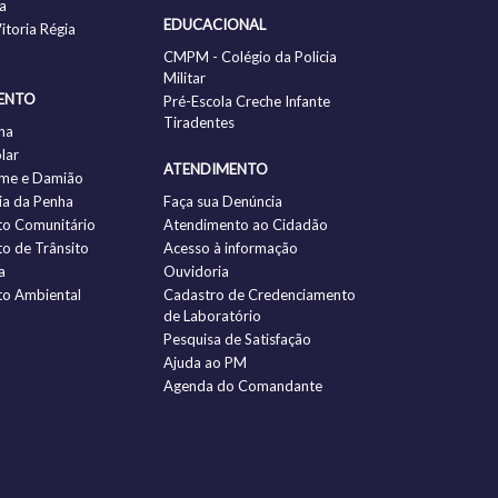
a
EDUCACIONAL
itoria Régia
CMPM - Colégio da Policia
Militar
ENTO
Pré-Escola Creche Infante
Tiradentes
ha
lar
ATENDIMENTO
me e Damião
a da Penha
Faça sua Denúncia
to Comunitário
Atendimento ao Cidadão
to de Trânsito
Acesso à informação
a
Ouvidoria
to Ambiental
Cadastro de Credenciamento
de Laboratório
Pesquisa de Satisfação
Ajuda ao PM
Agenda do Comandante