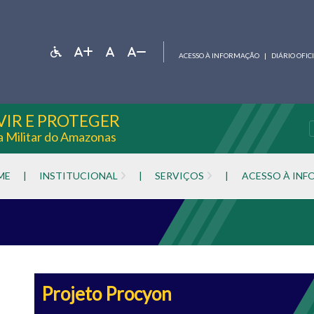
ACESSO À INFORMAÇÃO
|
DIÁRIO OFIC
VIR E PROTEGER
ia Militar do Amazonas
ME
|
INSTITUCIONAL
|
SERVIÇOS
|
ACESSO À IN
Projeto Procyon