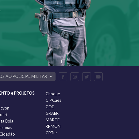
.
OS AO POLICIAL MILITAR
ENTO e PROJETOS
Choque
CIPCães
COE
ocyon
GRAER
oari
MARTE
nta Bola
RPMON
azonas
CPTur
Cidadão