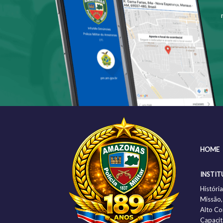
HOME
INSTIT
Histór
Missão,
Alto C
Capacit