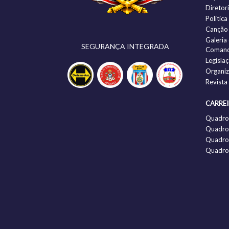
Diretor
Politic
Canção
Galeria
SEGURANÇA INTEGRADA
Comand
Legisla
Organi
Revista
CARRE
Quadro
Quadro 
Quadro 
Quadro 