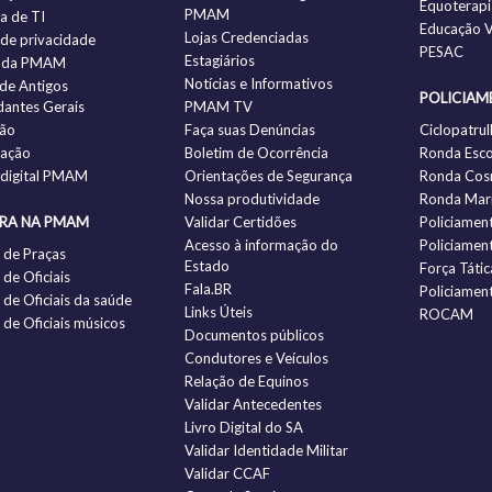
Equoterapi
PMAM
ia de TI
Educação V
Lojas Credenciadas
a de privacidade
PESAC
Estagiários
 da PMAM
Notícias e Informativos
 de Antigos
POLICIAM
antes Gerais
PMAM TV
ção
Faça suas Denúncias
Ciclopatrul
zação
Boletim de Ocorrência
Ronda Esco
 digital PMAM
Orientações de Segurança
Ronda Cos
Nossa produtividade
Ronda Mari
IRA NA PMAM
Validar Certidões
Policiamen
Acesso à informação do
Policiamen
 de Praças
Estado
Força Tátic
de Oficiais
Fala.BR
Policiamen
de Oficiais da saúde
Links Úteis
ROCAM
de Oficiais músicos
Documentos públicos
Condutores e Veículos
Relação de Equinos
Validar Antecedentes
Livro Digital do SA
Validar Identidade Militar
Validar CCAF