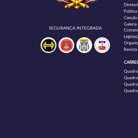
Diretor
Politic
Canção
Galeria
SEGURANÇA INTEGRADA
Comand
Legisla
Organi
Revista
CARRE
Quadro
Quadro 
Quadro 
Quadro 