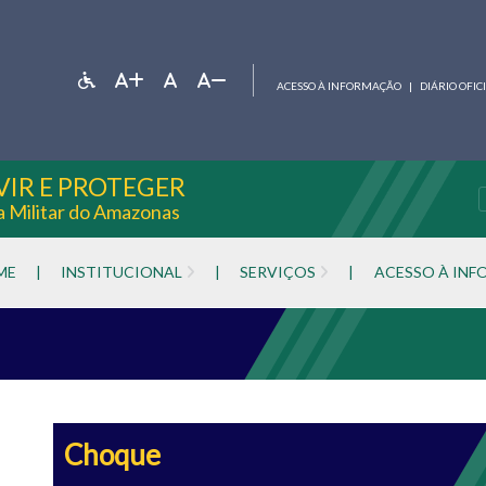
ACESSO À INFORMAÇÃO
|
DIÁRIO OFIC
VIR E PROTEGER
ia Militar do Amazonas
ME
|
INSTITUCIONAL
|
SERVIÇOS
|
ACESSO À IN
Choque