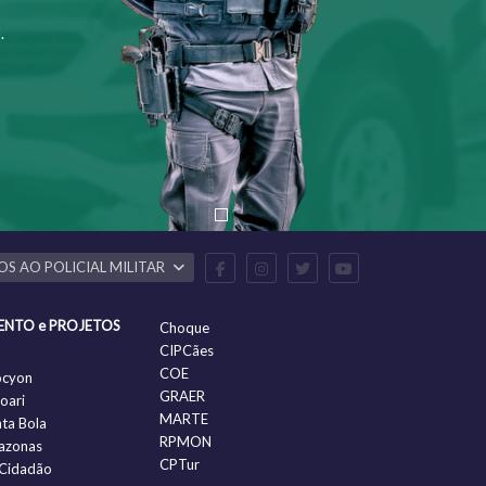
.
OS AO POLICIAL MILITAR
ENTO e PROJETOS
Choque
CIPCães
COE
ocyon
GRAER
oari
MARTE
nta Bola
RPMON
azonas
CPTur
Cidadão