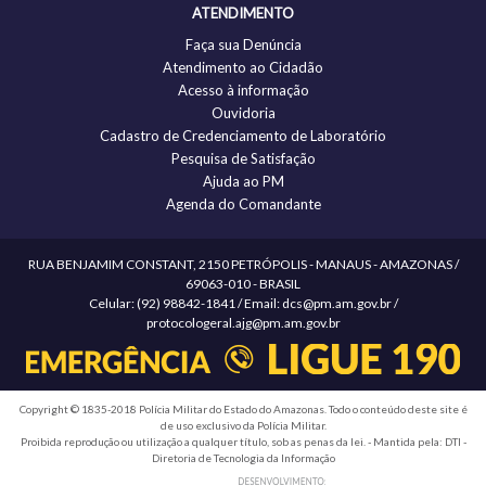
ATENDIMENTO
Faça sua Denúncia
Atendimento ao Cidadão
Acesso à informação
Ouvidoria
Cadastro de Credenciamento de Laboratório
Pesquisa de Satisfação
Ajuda ao PM
Agenda do Comandante
RUA BENJAMIM CONSTANT, 2150 PETRÓPOLIS - MANAUS - AMAZONAS /
69063-010 - BRASIL
Celular: (92) 98842-1841 / Email: dcs@pm.am.gov.br /
protocologeral.ajg@pm.am.gov.br
Copyright © 1835-2018 Polícia Militar do Estado do Amazonas. Todo o conteúdo deste site é
de uso exclusivo da Polícia Militar.
Proibida reprodução ou utilização a qualquer título, sob as penas da lei. - Mantida pela: DTI -
Diretoria de Tecnologia da Informação