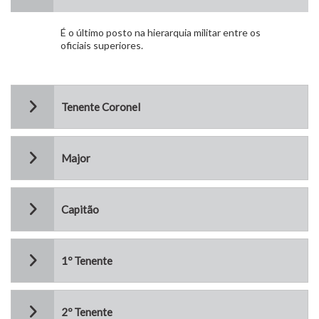
É o último posto na hierarquia militar entre os
oficiais superiores.
Tenente Coronel
Major
Capitão
1º Tenente
2º Tenente