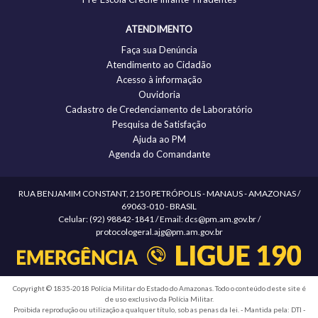
ATENDIMENTO
Faça sua Denúncia
Atendimento ao Cidadão
Acesso à informação
Ouvidoria
Cadastro de Credenciamento de Laboratório
Pesquisa de Satisfação
Ajuda ao PM
Agenda do Comandante
RUA BENJAMIM CONSTANT, 2150 PETRÓPOLIS - MANAUS - AMAZONAS /
69063-010 - BRASIL
Celular: (92) 98842-1841 / Email: dcs@pm.am.gov.br /
protocologeral.ajg@pm.am.gov.br
Copyright © 1835-2018 Polícia Militar do Estado do Amazonas. Todo o conteúdo deste site é
de uso exclusivo da Polícia Militar.
Proibida reprodução ou utilização a qualquer título, sob as penas da lei. - Mantida pela: DTI -