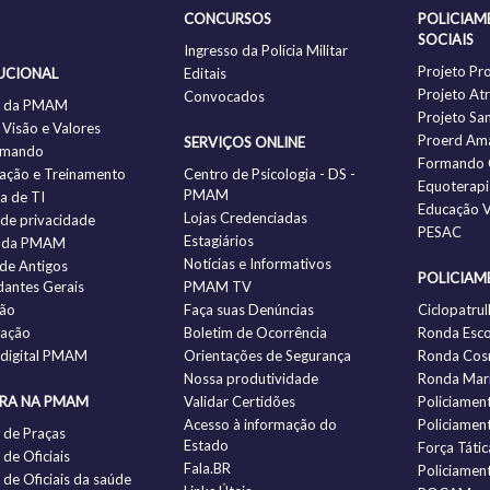
CONCURSOS
POLICIAM
SOCIAIS
Ingresso da Polícia Militar
Projeto Pr
UCIONAL
Editais
Projeto Atr
Convocados
ia da PMAM
Projeto Sa
 Visão e Valores
Proerd Am
SERVIÇOS ONLINE
omando
Formando 
ação e Treinamento
Centro de Psicologia - DS -
Equoterapi
PMAM
ia de TI
Educação V
Lojas Credenciadas
a de privacidade
PESAC
Estagiários
 da PMAM
Notícias e Informativos
 de Antigos
POLICIAM
antes Gerais
PMAM TV
ção
Faça suas Denúncias
Ciclopatrul
zação
Boletim de Ocorrência
Ronda Esco
 digital PMAM
Orientações de Segurança
Ronda Cos
Nossa produtividade
Ronda Mari
IRA NA PMAM
Validar Certidões
Policiamen
Acesso à informação do
Policiamen
 de Praças
Estado
Força Tátic
de Oficiais
Fala.BR
Policiamen
de Oficiais da saúde