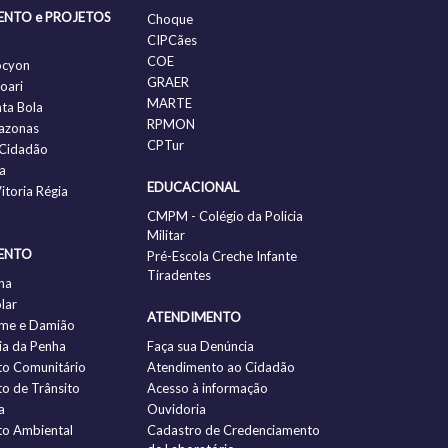
ENTO e PROJETOS
Choque
CIPCães
COE
ocyon
GRAER
oari
MARTE
nta Bola
RPMON
azonas
CPTur
Cidadão
a
EDUCACIONAL
itoria Régia
CMPM - Colégio da Policia
Militar
ENTO
Pré-Escola Creche Infante
Tiradentes
ha
lar
ATENDIMENTO
me e Damião
a da Penha
Faça sua Denúncia
to Comunitário
Atendimento ao Cidadão
to de Trânsito
Acesso à informação
a
Ouvidoria
to Ambiental
Cadastro de Credenciamento