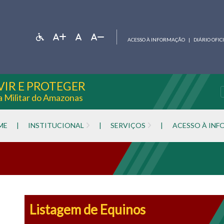
ACESSO À INFORMAÇÃO
|
DIÁRIO OFIC
VIR E PROTEGER
ia Militar do Amazonas
ME
|
INSTITUCIONAL
|
SERVIÇOS
|
ACESSO À IN
Listagem de Equinos