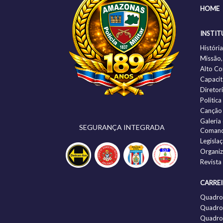
HOME
INSTIT
Histór
Missão,
Alto C
Capacit
Diretor
Politic
Canção
Galeria
SEGURANÇA INTEGRADA
Comand
Legisla
Organi
Revista
CARRE
Quadro
Quadro 
Quadro 