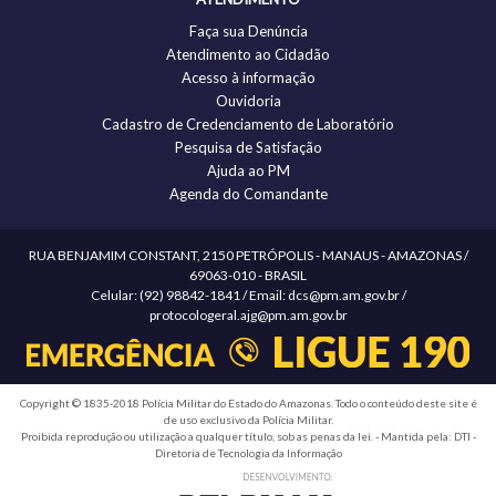
Faça sua Denúncia
Atendimento ao Cidadão
Acesso à informação
Ouvidoria
Cadastro de Credenciamento de Laboratório
Pesquisa de Satisfação
Ajuda ao PM
Agenda do Comandante
RUA BENJAMIM CONSTANT, 2150 PETRÓPOLIS - MANAUS - AMAZONAS /
69063-010 - BRASIL
Celular: (92) 98842-1841 / Email: dcs@pm.am.gov.br /
protocologeral.ajg@pm.am.gov.br
Copyright © 1835-2018 Polícia Militar do Estado do Amazonas. Todo o conteúdo deste site é
de uso exclusivo da Polícia Militar.
Proibida reprodução ou utilização a qualquer título, sob as penas da lei. - Mantida pela: DTI -
Diretoria de Tecnologia da Informação