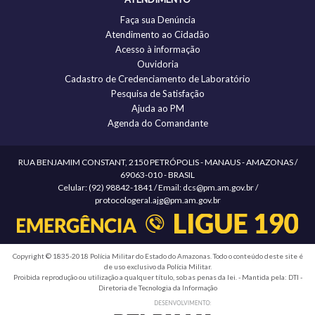
Faça sua Denúncia
Atendimento ao Cidadão
Acesso à informação
Ouvidoria
Cadastro de Credenciamento de Laboratório
Pesquisa de Satisfação
Ajuda ao PM
Agenda do Comandante
RUA BENJAMIM CONSTANT, 2150 PETRÓPOLIS - MANAUS - AMAZONAS /
69063-010 - BRASIL
Celular: (92) 98842-1841 / Email: dcs@pm.am.gov.br /
protocologeral.ajg@pm.am.gov.br
Copyright © 1835-2018 Polícia Militar do Estado do Amazonas. Todo o conteúdo deste site é
de uso exclusivo da Polícia Militar.
Proibida reprodução ou utilização a qualquer título, sob as penas da lei. - Mantida pela: DTI -
Diretoria de Tecnologia da Informação