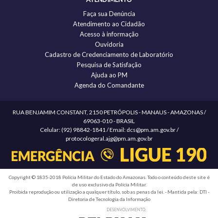
Faça sua Denúncia
Atendimento ao Cidadão
Acesso à informação
Ouvidoria
Cadastro de Credenciamento de Laboratório
Pesquisa de Satisfação
Ajuda ao PM
Agenda do Comandante
RUA BENJAMIM CONSTANT, 2150 PETRÓPOLIS - MANAUS - AMAZONAS /
69063-010 - BRASIL
Celular: (92) 98842-1841 / Email: dcs@pm.am.gov.br /
protocologeral.ajg@pm.am.gov.br
Copyright © 1835-2018 Polícia Militar do Estado do Amazonas. Todo o conteúdo deste site é
de uso exclusivo da Polícia Militar.
Proibida reprodução ou utilização a qualquer título, sob as penas da lei. - Mantida pela: DTI -
Diretoria de Tecnologia da Informação