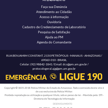
Faça sua Denúncia
Atendimento ao Cidadão
Acesso à informação
Ouvidoria
Cadastro de Credenciamento de Laboratório
Pesquisa de Satisfação
Ajuda ao PM
Agenda do Comandante
RUA BENJAMIM CONSTANT, 2150 PETRÓPOLIS - MANAUS - AMAZONAS /
69063-010 - BRASIL
Celular: (92) 98842-1841 / Email: dcs@pm.am.gov.br /
protocologeral.ajg@pm.am.gov.br
Copyright © 1835-2018 Polícia Militar do Estado do Amazonas. Todo o conteúdo deste site é
de uso exclusivo da Polícia Militar.
Proibida reprodução ou utilização a qualquer título, sob as penas da lei. - Mantida pela: DTI -
Diretoria de Tecnologia da Informação