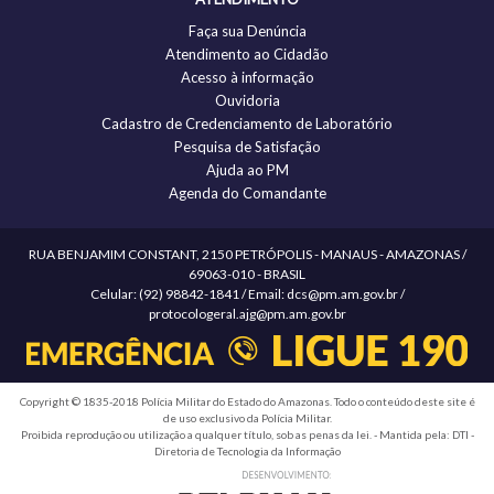
Faça sua Denúncia
Atendimento ao Cidadão
Acesso à informação
Ouvidoria
Cadastro de Credenciamento de Laboratório
Pesquisa de Satisfação
Ajuda ao PM
Agenda do Comandante
RUA BENJAMIM CONSTANT, 2150 PETRÓPOLIS - MANAUS - AMAZONAS /
69063-010 - BRASIL
Celular: (92) 98842-1841 / Email: dcs@pm.am.gov.br /
protocologeral.ajg@pm.am.gov.br
Copyright © 1835-2018 Polícia Militar do Estado do Amazonas. Todo o conteúdo deste site é
de uso exclusivo da Polícia Militar.
Proibida reprodução ou utilização a qualquer título, sob as penas da lei. - Mantida pela: DTI -
Diretoria de Tecnologia da Informação