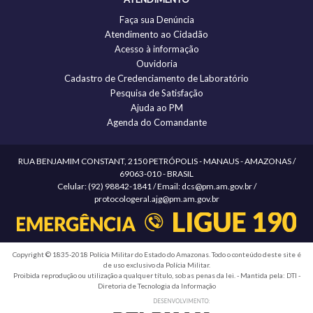
Faça sua Denúncia
Atendimento ao Cidadão
Acesso à informação
Ouvidoria
Cadastro de Credenciamento de Laboratório
Pesquisa de Satisfação
Ajuda ao PM
Agenda do Comandante
RUA BENJAMIM CONSTANT, 2150 PETRÓPOLIS - MANAUS - AMAZONAS /
69063-010 - BRASIL
Celular: (92) 98842-1841 / Email: dcs@pm.am.gov.br /
protocologeral.ajg@pm.am.gov.br
Copyright © 1835-2018 Polícia Militar do Estado do Amazonas. Todo o conteúdo deste site é
de uso exclusivo da Polícia Militar.
Proibida reprodução ou utilização a qualquer título, sob as penas da lei. - Mantida pela: DTI -
Diretoria de Tecnologia da Informação