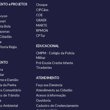
ENTO e PROJETOS
Choque
CIPCães
COE
ocyon
GRAER
oari
MARTE
nta Bola
RPMON
azonas
CPTur
Cidadão
a
EDUCACIONAL
itoria Régia
CMPM - Colégio da Policia
Militar
ENTO
Pré-Escola Creche Infante
Tiradentes
ha
lar
ATENDIMENTO
me e Damião
a da Penha
Faça sua Denúncia
to Comunitário
Atendimento ao Cidadão
to de Trânsito
Acesso à informação
a
Ouvidoria
to Ambiental
Cadastro de Credenciamento