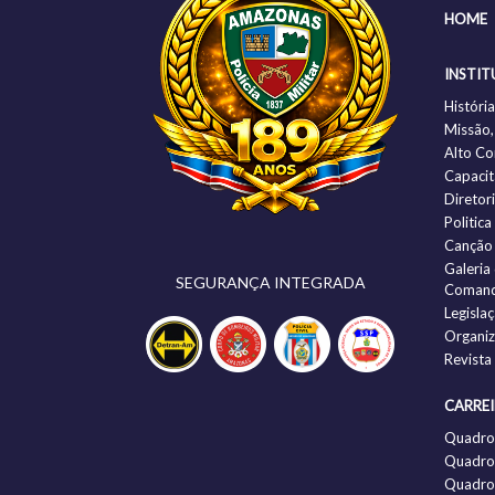
HOME
INSTIT
Histór
Missão,
Alto C
Capacit
Diretor
Politic
Canção
Galeria
SEGURANÇA INTEGRADA
Comand
Legisla
Organi
Revista
CARRE
Quadro
Quadro 
Quadro 