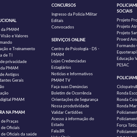
CONCURSOS
POLICIAM
SOCIAIS
Ingresso da Polícia Militar
Projeto Pr
UCIONAL
Editais
Projeto Atr
Convocados
ia da PMAM
Projeto Sa
 Visão e Valores
Proerd Am
SERVIÇOS ONLINE
omando
Formando 
ação e Treinamento
Centro de Psicologia - DS -
Equoterapi
PMAM
ia de TI
Educação V
Lojas Credenciadas
a de privacidade
PESAC
Estagiários
 da PMAM
Notícias e Informativos
 de Antigos
POLICIAM
antes Gerais
PMAM TV
ção
Faça suas Denúncias
Ciclopatrul
zação
Boletim de Ocorrência
Ronda Esco
 digital PMAM
Orientações de Segurança
Ronda Cos
Nossa produtividade
Ronda Mari
IRA NA PMAM
Validar Certidões
Policiamen
Acesso à informação do
Policiamen
 de Praças
Estado
Força Tátic
de Oficiais
Fala.BR
Policiamen
de Oficiais da saúde