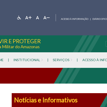
ACESSO À INFORMAÇÃO
|
DIÁRIO OFIC
VIR E PROTEGER
ia Militar do Amazonas
ME
|
INSTITUCIONAL
|
SERVIÇOS
|
ACESSO À IN
Notícias e Informativos