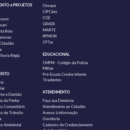
ENTO e PROJETOS
Choque
CIPCães
COE
ocyon
GRAER
oari
MARTE
nta Bola
RPMON
azonas
CPTur
Cidadão
a
EDUCACIONAL
itoria Régia
CMPM - Colégio da Policia
Militar
ENTO
Pré-Escola Creche Infante
Tiradentes
ha
lar
ATENDIMENTO
me e Damião
a da Penha
Faça sua Denúncia
to Comunitário
Atendimento ao Cidadão
to de Trânsito
Acesso à informação
a
Ouvidoria
to Ambiental
Cadastro de Credenciamento