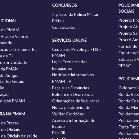
CONCURSOS
POLICIAM
SOCIAIS
Ingresso da Polícia Militar
Projeto Pr
UCIONAL
Editais
Projeto Atr
Convocados
ia da PMAM
Projeto Sa
 Visão e Valores
Proerd Am
SERVIÇOS ONLINE
omando
Formando 
ação e Treinamento
Centro de Psicologia - DS -
Equoterapi
PMAM
ia de TI
Educação V
Lojas Credenciadas
a de privacidade
PESAC
Estagiários
 da PMAM
Notícias e Informativos
 de Antigos
POLICIAM
antes Gerais
PMAM TV
ção
Faça suas Denúncias
Ciclopatrul
zação
Boletim de Ocorrência
Ronda Esco
 digital PMAM
Orientações de Segurança
Ronda Cos
Nossa produtividade
Ronda Mari
IRA NA PMAM
Validar Certidões
Policiamen
Acesso à informação do
Policiamen
 de Praças
Estado
Força Tátic
de Oficiais
Fala.BR
Policiamen
de Oficiais da saúde