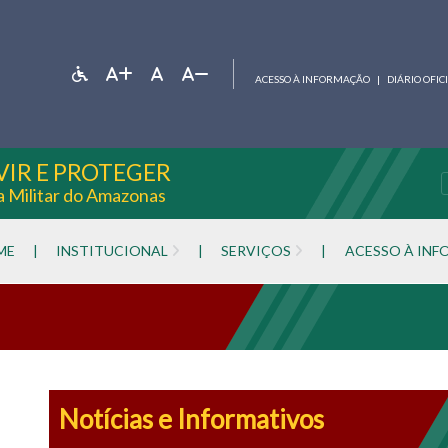
ACESSO À INFORMAÇÃO
|
DIÁRIO OFIC
VIR E PROTEGER
ia Militar do Amazonas
ME
|
INSTITUCIONAL
|
SERVIÇOS
|
ACESSO À IN
Notícias e Informativos