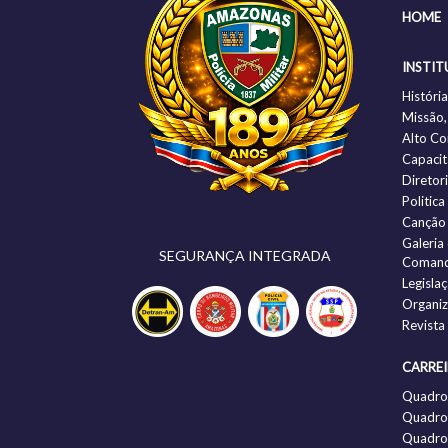
HOME
INSTIT
Histór
Missão,
Alto C
Capacit
Diretor
Politic
Canção
Galeria
SEGURANÇA INTEGRADA
Comand
Legisla
Organi
Revista
CARRE
Quadro
Quadro 
Quadro 