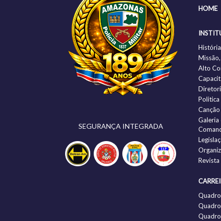
HOME
INSTIT
Histór
Missão,
Alto C
Capacit
Diretor
Politic
Canção
Galeria
SEGURANÇA INTEGRADA
Comand
Legisla
Organi
Revista
CARRE
Quadro
Quadro 
Quadro 