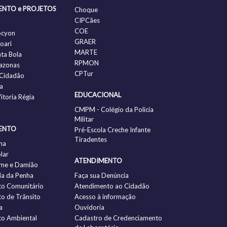
ENTO e PROJETOS
Choque
CIPCães
COE
ocyon
GRAER
oari
MARTE
nta Bola
RPMON
azonas
CPTur
Cidadão
a
EDUCACIONAL
itoria Régia
CMPM - Colégio da Policia
Militar
ENTO
Pré-Escola Creche Infante
Tiradentes
ha
lar
ATENDIMENTO
me e Damião
a da Penha
Faça sua Denúncia
to Comunitário
Atendimento ao Cidadão
to de Trânsito
Acesso à informação
a
Ouvidoria
to Ambiental
Cadastro de Credenciamento