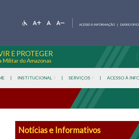
ACESSO À INFORMAÇÃO
|
DIÁRIO OFIC
VIR E PROTEGER
ia Militar do Amazonas
ME
|
INSTITUCIONAL
|
SERVIÇOS
|
ACESSO À IN
Notícias e Informativos