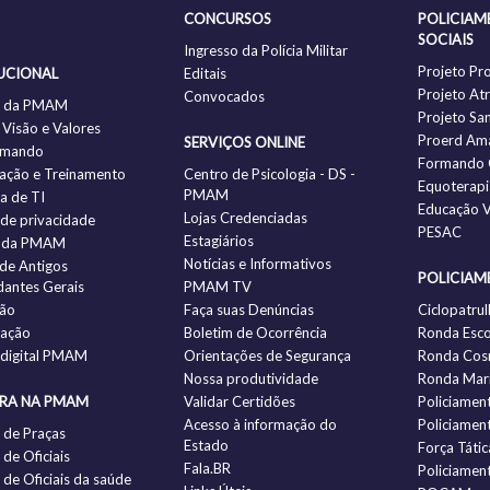
CONCURSOS
POLICIAM
SOCIAIS
Ingresso da Polícia Militar
Projeto Pr
UCIONAL
Editais
Projeto Atr
Convocados
ia da PMAM
Projeto Sa
 Visão e Valores
Proerd Am
SERVIÇOS ONLINE
omando
Formando 
ação e Treinamento
Centro de Psicologia - DS -
Equoterapi
PMAM
ia de TI
Educação V
Lojas Credenciadas
a de privacidade
PESAC
Estagiários
 da PMAM
Notícias e Informativos
 de Antigos
POLICIAM
antes Gerais
PMAM TV
ção
Faça suas Denúncias
Ciclopatrul
zação
Boletim de Ocorrência
Ronda Esco
 digital PMAM
Orientações de Segurança
Ronda Cos
Nossa produtividade
Ronda Mari
IRA NA PMAM
Validar Certidões
Policiamen
Acesso à informação do
Policiamen
 de Praças
Estado
Força Tátic
de Oficiais
Fala.BR
Policiamen
de Oficiais da saúde