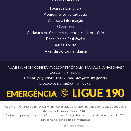
Faça sua Denúncia
Atendimento ao Cidadão
Acesso à informação
Ouvidoria
Cadastro de Credenciamento de Laboratório
Pesquisa de Satisfação
Ajuda ao PM
Agenda do Comandante
RUA BENJAMIM CONSTANT, 2150 PETRÓPOLIS - MANAUS - AMAZONAS /
69063-010 - BRASIL
Celular: (92) 98842-1841 / Email: dcs@pm.am.gov.br /
protocologeral.ajg@pm.am.gov.br
Copyright © 1835-2018 Polícia Militar do Estado do Amazonas. Todo o conteúdo deste site é
de uso exclusivo da Polícia Militar.
Proibida reprodução ou utilização a qualquer título, sob as penas da lei. - Mantida pela: DTI -
Diretoria de Tecnologia da Informação