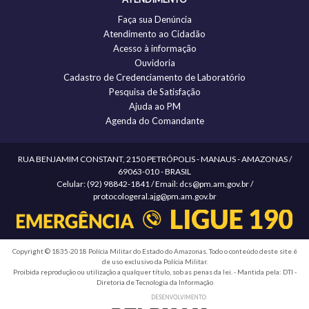
Faça sua Denúncia
Atendimento ao Cidadão
Acesso à informação
Ouvidoria
Cadastro de Credenciamento de Laboratório
Pesquisa de Satisfação
Ajuda ao PM
Agenda do Comandante
RUA BENJAMIM CONSTANT, 2150 PETRÓPOLIS - MANAUS - AMAZONAS /
69063-010 - BRASIL
Celular: (92) 98842-1841 / Email: dcs@pm.am.gov.br /
protocologeral.ajg@pm.am.gov.br
Copyright © 1835-2018 Polícia Militar do Estado do Amazonas. Todo o conteúdo deste site é
de uso exclusivo da Polícia Militar.
Proibida reprodução ou utilização a qualquer título, sob as penas da lei. - Mantida pela: DTI -
Diretoria de Tecnologia da Informação