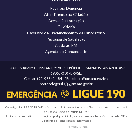
Faça sua Denúncia
Atendimento ao Cidadão
Acesso à informação
Ouvidoria
Cadastro de Credenciamento de Laboratório
Pesquisa de Satisfação
Ajuda ao PM
Agenda do Comandante
RUA BENJAMIM CONSTANT, 2150 PETRÓPOLIS - MANAUS - AMAZONAS /
69063-010 - BRASIL
Celular: (92) 98842-1841 / Email: dcs@pm.am.gov.br /
protocologeral.ajg@pm.am.gov.br
Copyright © 1835-2018 Polícia Militar do Estado do Amazonas. Todo o conteúdo deste site é
de uso exclusivo da Polícia Militar.
Proibida reprodução ou utilização a qualquer título, sob as penas da lei. - Mantida pela: DTI -
Diretoria de Tecnologia da Informação