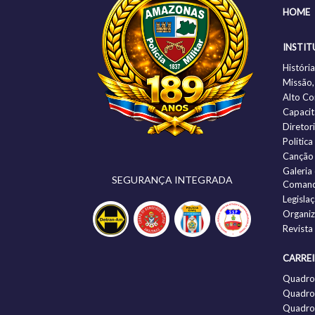
HOME
INSTIT
Histór
Missão,
Alto C
Capacit
Diretor
Politic
Canção
Galeria
SEGURANÇA INTEGRADA
Comand
Legisla
Organi
Revista
CARRE
Quadro
Quadro 
Quadro 