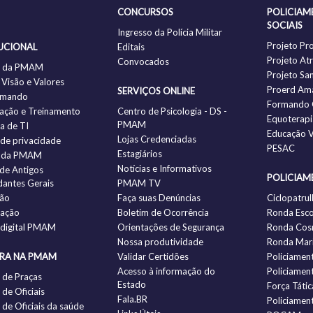
CONCURSOS
POLICIAM
SOCIAIS
Ingresso da Polícia Militar
Projeto Pr
UCIONAL
Editais
Projeto Atr
Convocados
ia da PMAM
Projeto Sa
 Visão e Valores
Proerd Am
SERVIÇOS ONLINE
omando
Formando 
ação e Treinamento
Centro de Psicologia - DS -
Equoterapi
PMAM
ia de TI
Educação V
Lojas Credenciadas
a de privacidade
PESAC
Estagiários
 da PMAM
Notícias e Informativos
 de Antigos
POLICIAM
antes Gerais
PMAM TV
ção
Faça suas Denúncias
Ciclopatrul
zação
Boletim de Ocorrência
Ronda Esco
 digital PMAM
Orientações de Segurança
Ronda Cos
Nossa produtividade
Ronda Mari
IRA NA PMAM
Validar Certidões
Policiamen
Acesso à informação do
Policiamen
 de Praças
Estado
Força Tátic
de Oficiais
Fala.BR
Policiamen
de Oficiais da saúde