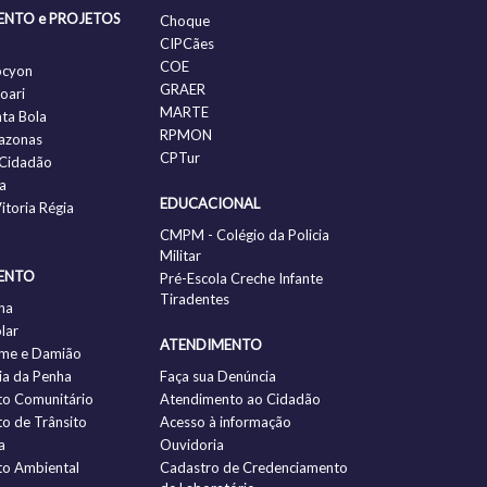
ENTO e PROJETOS
Choque
CIPCães
COE
ocyon
GRAER
oari
MARTE
nta Bola
RPMON
azonas
CPTur
Cidadão
a
EDUCACIONAL
itoria Régia
CMPM - Colégio da Policia
Militar
ENTO
Pré-Escola Creche Infante
Tiradentes
ha
lar
ATENDIMENTO
me e Damião
a da Penha
Faça sua Denúncia
to Comunitário
Atendimento ao Cidadão
to de Trânsito
Acesso à informação
a
Ouvidoria
to Ambiental
Cadastro de Credenciamento