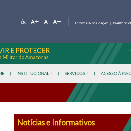
ACESSO À INFORMAÇÃO
|
DIÁRIO OFIC
VIR E PROTEGER
ia Militar do Amazonas
ME
|
INSTITUCIONAL
|
SERVIÇOS
|
ACESSO À IN
Notícias e Informativos