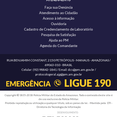
Faça sua Denúncia
Atendimento ao Cidadão
Acesso à informação
Ouvidoria
Cadastro de Credenciamento de Laboratório
Pesquisa de Satisfação
Ajuda ao PM
Agenda do Comandante
RUA BENJAMIM CONSTANT, 2150 PETRÓPOLIS - MANAUS - AMAZONAS /
69063-010 - BRASIL
Celular: (92) 98842-1841 / Email: dcs@pm.am.gov.br /
protocologeral.ajg@pm.am.gov.br
Copyright © 1835-2018 Polícia Militar do Estado do Amazonas. Todo o conteúdo deste site é
de uso exclusivo da Polícia Militar.
Proibida reprodução ou utilização a qualquer título, sob as penas da lei. - Mantida pela: DTI -
Diretoria de Tecnologia da Informação