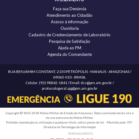
Faça sua Denúncia
Atendimento ao Cidadão
Acesso à informação
Ouvidoria
Cadastro de Credenciamento de Laboratório
Pesquisa de Satisfação
Ajuda ao PM
Agenda do Comandante
RUA BENJAMIM CONSTANT, 2150 PETRÓPOLIS - MANAUS - AMAZONAS /
69063-010 - BRASIL
Celular: (92) 98842-1841 / Email: dcs@pm.am.gov.br /
protocologeral.ajg@pm.am.gov.br
Copyright © 1835-2018 Polícia Militar do Estado do Amazonas. Todo o conteúdo deste site é
de uso exclusivo da Polícia Militar.
Proibida reprodução ou utilização a qualquer título, sob as penas da lei. - Mantida pela: DTI -
Diretoria de Tecnologia da Informação