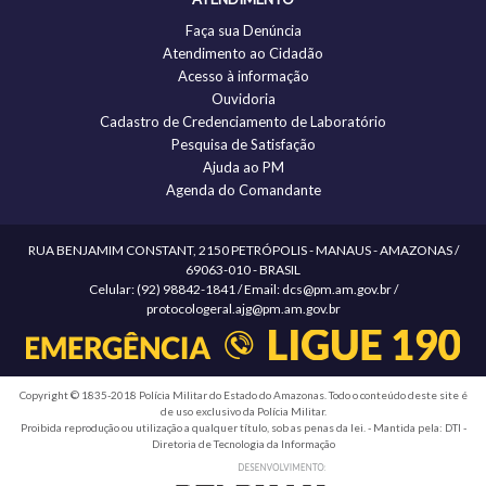
Faça sua Denúncia
Atendimento ao Cidadão
Acesso à informação
Ouvidoria
Cadastro de Credenciamento de Laboratório
Pesquisa de Satisfação
Ajuda ao PM
Agenda do Comandante
RUA BENJAMIM CONSTANT, 2150 PETRÓPOLIS - MANAUS - AMAZONAS /
69063-010 - BRASIL
Celular: (92) 98842-1841 / Email: dcs@pm.am.gov.br /
protocologeral.ajg@pm.am.gov.br
Copyright © 1835-2018 Polícia Militar do Estado do Amazonas. Todo o conteúdo deste site é
de uso exclusivo da Polícia Militar.
Proibida reprodução ou utilização a qualquer título, sob as penas da lei. - Mantida pela: DTI -
Diretoria de Tecnologia da Informação