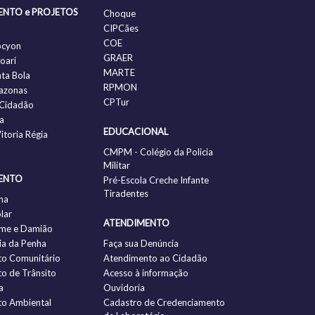
ENTO e PROJETOS
Choque
CIPCães
COE
ocyon
GRAER
oari
MARTE
nta Bola
RPMON
azonas
CPTur
Cidadão
a
EDUCACIONAL
itoria Régia
CMPM - Colégio da Policia
Militar
ENTO
Pré-Escola Creche Infante
Tiradentes
ha
lar
ATENDIMENTO
me e Damião
a da Penha
Faça sua Denúncia
to Comunitário
Atendimento ao Cidadão
to de Trânsito
Acesso à informação
a
Ouvidoria
to Ambiental
Cadastro de Credenciamento