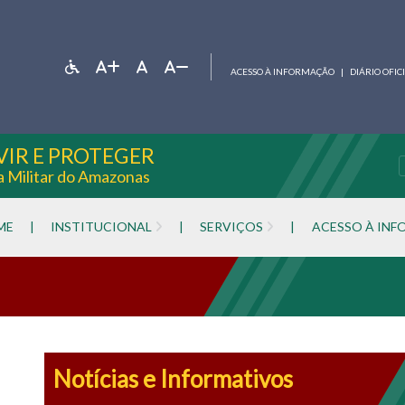
ACESSO À INFORMAÇÃO
|
DIÁRIO OFIC
VIR E PROTEGER
ia Militar do Amazonas
ME
|
INSTITUCIONAL
|
SERVIÇOS
|
ACESSO À IN
Notícias e Informativos