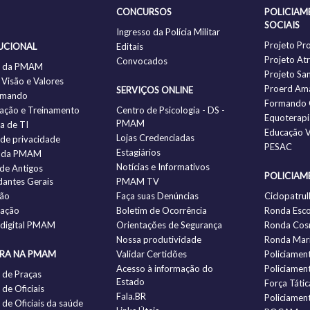
CONCURSOS
POLICIAM
SOCIAIS
Ingresso da Polícia Militar
Projeto Pr
UCIONAL
Editais
Projeto Atr
Convocados
ia da PMAM
Projeto Sa
 Visão e Valores
Proerd Am
SERVIÇOS ONLINE
omando
Formando 
ação e Treinamento
Centro de Psicologia - DS -
Equoterapi
PMAM
ia de TI
Educação V
Lojas Credenciadas
a de privacidade
PESAC
Estagiários
 da PMAM
Notícias e Informativos
 de Antigos
POLICIAM
antes Gerais
PMAM TV
ção
Faça suas Denúncias
Ciclopatrul
zação
Boletim de Ocorrência
Ronda Esco
 digital PMAM
Orientações de Segurança
Ronda Cos
Nossa produtividade
Ronda Mari
IRA NA PMAM
Validar Certidões
Policiamen
Acesso à informação do
Policiamen
 de Praças
Estado
Força Tátic
de Oficiais
Fala.BR
Policiamen
de Oficiais da saúde