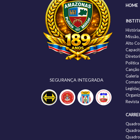
HOME
INSTIT
Histór
Missão,
Alto C
Capacit
Diretor
Politic
Canção
Galeria
SEGURANÇA INTEGRADA
Comand
Legisla
Organi
Revista
CARRE
Quadro
Quadro 
Quadro 