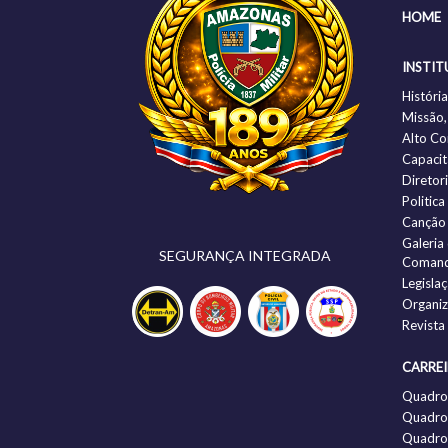
HOME
INSTIT
Histór
Missão,
Alto C
Capacit
Diretor
Politic
Canção
Galeria
SEGURANÇA INTEGRADA
Comand
Legisla
Organi
Revista
CARRE
Quadro
Quadro 
Quadro 