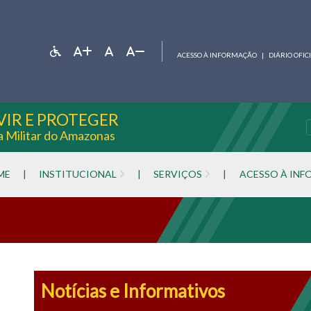
ACESSO À INFORMAÇÃO
|
DIÁRIO OFIC
VIR E PROTEGER
ia Militar do Amazonas
ME
|
INSTITUCIONAL
|
SERVIÇOS
|
ACESSO À IN
Notícias e Informativos