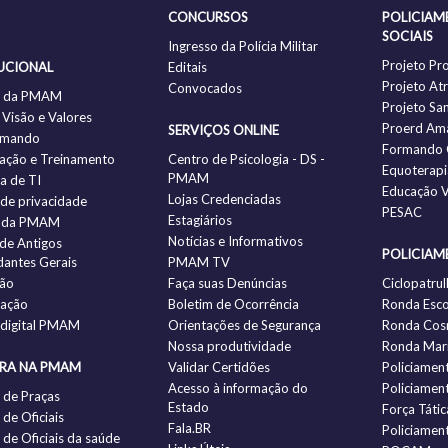
CONCURSOS
POLICIAM
SOCIAIS
Ingresso da Polícia Militar
Projeto Pr
UCIONAL
Editais
Projeto Atr
Convocados
ia da PMAM
Projeto Sa
 Visão e Valores
Proerd Am
SERVIÇOS ONLINE
omando
Formando 
ação e Treinamento
Centro de Psicologia - DS -
Equoterapi
PMAM
ia de TI
Educação V
Lojas Credenciadas
a de privacidade
PESAC
Estagiários
 da PMAM
Notícias e Informativos
 de Antigos
POLICIAM
antes Gerais
PMAM TV
ção
Faça suas Denúncias
Ciclopatrul
zação
Boletim de Ocorrência
Ronda Esco
 digital PMAM
Orientações de Segurança
Ronda Cos
Nossa produtividade
Ronda Mari
IRA NA PMAM
Validar Certidões
Policiamen
Acesso à informação do
Policiamen
 de Praças
Estado
Força Tátic
de Oficiais
Fala.BR
Policiamen
de Oficiais da saúde