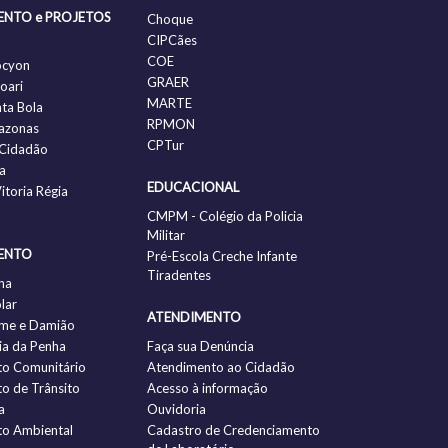
ENTO e PROJETOS
Choque
CIPCães
COE
ocyon
GRAER
oari
MARTE
nta Bola
RPMON
azonas
CPTur
Cidadão
a
EDUCACIONAL
itoria Régia
CMPM - Colégio da Policia
Militar
ENTO
Pré-Escola Creche Infante
Tiradentes
ha
lar
ATENDIMENTO
me e Damião
a da Penha
Faça sua Denúncia
to Comunitário
Atendimento ao Cidadão
to de Trânsito
Acesso à informação
a
Ouvidoria
to Ambiental
Cadastro de Credenciamento