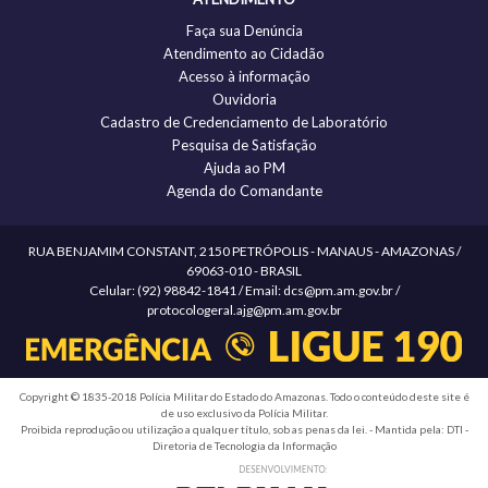
Faça sua Denúncia
Atendimento ao Cidadão
Acesso à informação
Ouvidoria
Cadastro de Credenciamento de Laboratório
Pesquisa de Satisfação
Ajuda ao PM
Agenda do Comandante
RUA BENJAMIM CONSTANT, 2150 PETRÓPOLIS - MANAUS - AMAZONAS /
69063-010 - BRASIL
Celular: (92) 98842-1841 / Email: dcs@pm.am.gov.br /
protocologeral.ajg@pm.am.gov.br
Copyright © 1835-2018 Polícia Militar do Estado do Amazonas. Todo o conteúdo deste site é
de uso exclusivo da Polícia Militar.
Proibida reprodução ou utilização a qualquer título, sob as penas da lei. - Mantida pela: DTI -
Diretoria de Tecnologia da Informação